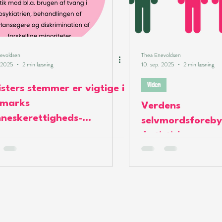
evoldsen
Thea Enevoldsen
. 2025
2 min læsning
10. sep. 2025
2 min læsning
Viden
sters stemmer er vigtige i
marks
Verdens
neskerettigheds-
selvmordsforeby
amen
Autistiske unge 
at dø, men vi pa
i jeres fejlkonst
kasser