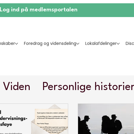
Log ind på medlemsportalen
skaber
Foredrag og vidensdeling
Lokalafdelinger
Dis
Viden
Personlige historie
smeviden
Vidensbyrd