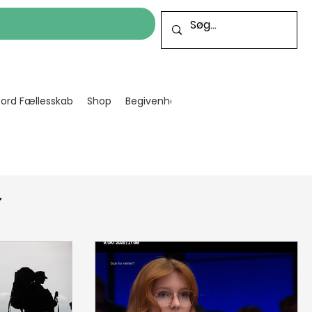
cord Fællesskab
Shop
Begivenheder
Bliv frivillig
Projekt
r