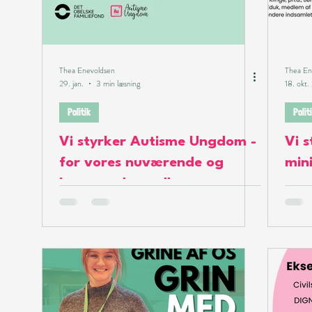
LGBTQ+
Aktiviteter
K
Thea Enevoldsen
Thea En
29. jan.
3 min læsning
18. okt
Politik
Polit
Vi styrker Autisme Ungdom -
Vi s
for vores nuværende og
min
kommende medlemmer