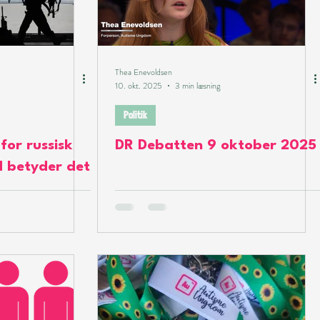
Thea Enevoldsen
10. okt. 2025
3 min læsning
Politik
for russisk
DR Debatten 9 oktober 2025
d betyder det