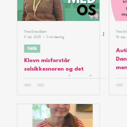
Thea Enevoldsen
Thea En
7. okt. 2025
2 min læsning
15. sep
Politik
Auti
Dan
Klovn misforstår
men
solsikkesnoren og det
eks
rammer mennesker med
handicap