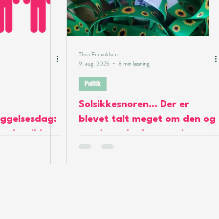
Thea Enevoldsen
9. aug. 2025
8 min læsning
Politik
Solsikkesnoren… Der er
ggelsesdag:
blevet talt meget om den og
ønsker ikke
om dem, der bruger den.
sser ikke ind
ruerede