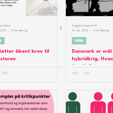
reativ
evoldsen
Angelina Gustenhoff
. 2025
9 min læsning
16. okt. 2025
4 min læsning
ik
Politik
tøtter åbent brev til
Danmark er mål 
isteren
hybridkrig. Hva
for dig?