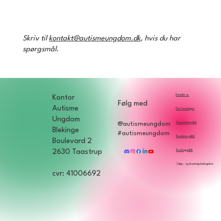
Skriv til
kontakt@autismeungdom.dk
, hvis du har
spørgsmål.
Kontakt os
Kontor
Følg med
Autisme
Om foreningen
Ungdom
Persondatapolitik
@autismeungdom
Blekinge
#autismeungdom
Donationspolitik
Boulevard 2
2630 Taastrup
Bookingpolitik
Salgs- og leveringsbetingelser
cvr: 41006692