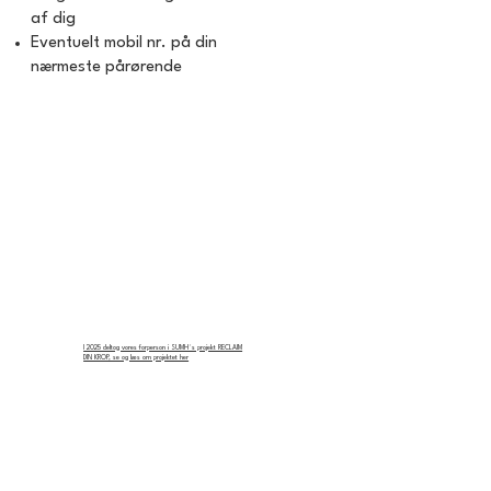
af dig
Eventuelt mobil nr. på din
nærmeste pårørende
I 2025 deltog vores forperson i SUMH´s projekt RECLAIM
DIN KROP, se og læs om projektet her