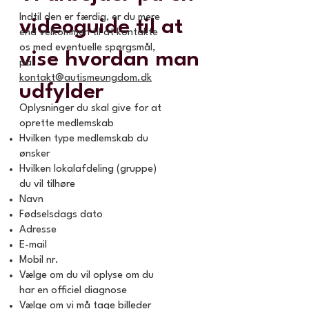
Indtil den er færdig, er du mere
videoguide til at
end velkommen til at kontakte
os med eventuelle spørgsmål,
vise hvordan man
på
kontakt@autismeungdom.dk
udfylder
Oplysninger du skal give for at
oprette medlemskab
Hvilken type medlemskab du
ønsker
Hvilken lokalafdeling (gruppe)
du vil tilhøre
Navn
Fødselsdags dato
Adresse
E-mail
Mobil nr.
Vælge om du vil oplyse om du
har en officiel diagnose
Vælge om vi må tage billeder