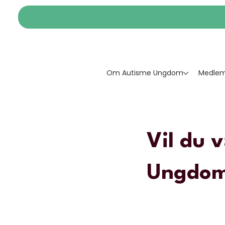
Om Autisme Ungdom
Medlem
Vil du v
Ungdom