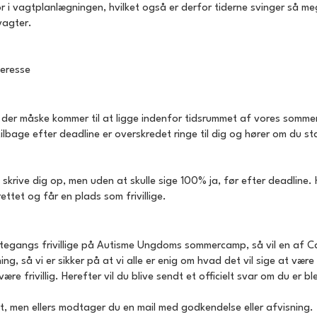
or i vagtplanlægningen, hvilket også er derfor tiderne svinger så me
vagter.
teresse
ndet der måske kommer til at ligge indenfor tidsrummet af vores somme
ser tilbage efter deadline er overskredet ringe til dig og hører om d
skrive dig op, men uden at skulle sige 100% ja, før efter deadline. 
ettet og får en plads som frivillige.
ørstegangs frivillige på Autisme Ungdoms sommercamp, så vil en af
g, så vi er sikker på at vi alle er enig om hvad det vil sige at være 
re frivillig. Herefter vil du blive sendt et officielt svar om du er blev
det, men ellers modtager du en mail med godkendelse eller afvisning.