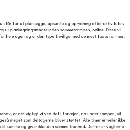
u står for at planlægge, opsætte og oprydning efter aktiviteter.
deltage i planlægningsmøder inden sommercampen, online. Disse vil
 for hele ugen og er den type frivillige med de mest faste rammer.
 behov, er det vigtigt vi ved det i forvejen, da under campen, vil
eså meget som deltagerne bliver støttet. Alle timer er heller ikke
e det samme og giver ikke den samme træthed. Derfor er vagterne