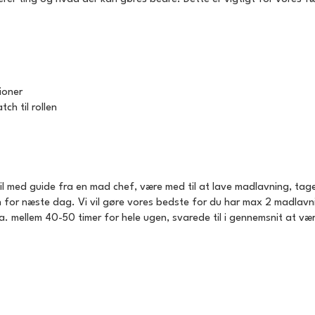
ioner
ch til rollen
Du vil med guide fra en mad chef, være med til at lave madlavning, t
for næste dag. Vi vil gøre vores bedste for du har max 2 madlavn
ca. mellem 40-50 timer for hele ugen, svarede til i gennemsnit at væ