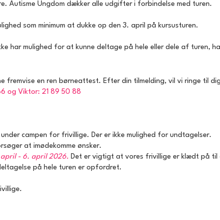
e. Autisme Ungdom dækker alle udgifter i forbindelse med turen.
 mulighed som minimum at dukke op den 3. april på kursusturen.
ikke har mulighed for at kunne deltage på hele eller dele af turen, 
unne fremvise en ren børneattest. Efter din tilmelding, vil vi ringe ti
86 og Viktor: 21 89 50 88
der campen for frivillige. Der er ikke mulighed for undtagelser.
forsøger at imødekomme ønsker.
april - 6. april 2026.
Det er vigtigt at vores frivillige er klædt på til
 deltagelse på hele turen er opfordret.
illige.