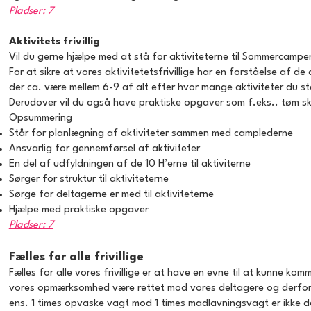
Pladser: 7
Aktivitets frivillig
Vil du gerne hjælpe med at stå for aktiviteterne til Sommercampe
For at sikre at vores aktivitetetsfrivillige har en forståelse af 
der ca. være mellem 6-9 af alt efter hvor mange aktiviteter du st
Derudover vil du også have praktiske opgaver som f.eks.. tøm s
Opsummering
Står for planlægning af aktiviteter sammen med camplederne
Ansvarlig for gennemførsel af aktiviteter
En del af udfyldningen af de 10 H’erne til aktiviterne
Sørger for struktur til aktiviteterne
Sørge for deltagerne er med til aktiviteterne
Hjælpe med praktiske opgaver
Pladser: 7
Fælles for alle frivillige
Fælles for alle vores frivillige er at have en evne til at kunne ko
vores opmærksomhed være rettet mod vores deltagere og derfor har 
ens. 1 times opvaske vagt mod 1 times madlavningsvagt er ikke d