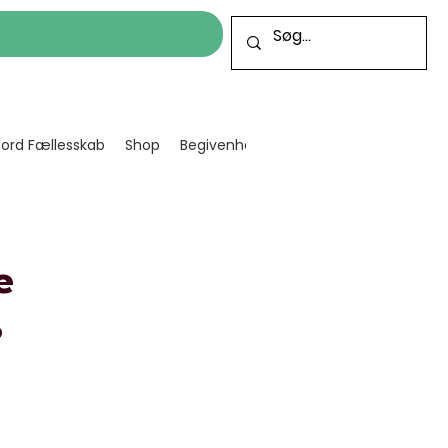
cord Fællesskab
Shop
Begivenheder
Bliv frivillig
Projekt
e
?