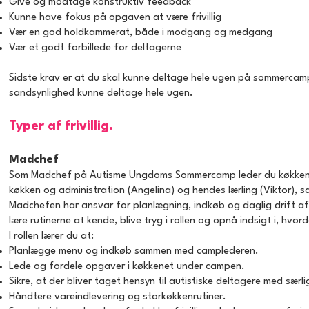
Give og modtage konstruktiv feedback
Kunne have fokus på opgaven at være frivillig
Vær en god holdkammerat, både i modgang og medgang
Vær et godt forbillede for deltagerne
Sidste krav er at du skal kunne deltage hele ugen på sommercampen. 
sandsynlighed kunne deltage hele ugen.
Typer af frivillig.
Madchef
Som Madchef på Autisme Ungdoms Sommercamp leder du køkkenet 
køkken og administration (Angelina) og hendes lærling (Viktor), samt
Madchefen har ansvar for planlægning, indkøb og daglig drift af
lære rutinerne at kende, blive tryg i rollen og opnå indsigt i, h
I rollen lærer du at:
Planlægge menu og indkøb sammen med camplederen.
Lede og fordele opgaver i køkkenet under campen.
Sikre, at der bliver taget hensyn til autistiske deltagere med sæ
Håndtere vareindlevering og storkøkkenrutiner.