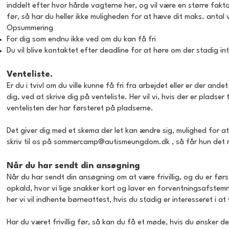
inddelt efter hvor hårde vagterne her, og vil være en større fakt
før, så har du heller ikke muligheden for at hæve dit maks. antal 
Opsummering
For dig som endnu ikke ved om du kan få fri
Du vil blive kontaktet efter deadline for at høre om der stadig in
Venteliste.
Er du i tvivl om du ville kunne få fri fra arbejdet eller er der a
dig, ved at skrive dig på venteliste. Her vil vi, hvis der er plad
ventelisten der har førsteret på pladserne.
Det giver dig med et skema der let kan ændre sig, mulighed for at 
skriv til os på
sommercamp@autismeungdom.dk
, så får hun det r
Når du har sendt din ansøgning
Når du har sendt din ansøgning om at være frivillig, og du er f
opkald, hvor vi lige snakker kort og laver en forventningsafstemnin
her vi vil indhente børneattest, hvis du stadig er interesseret i at væ
Har du været frivillig før, så kan du få et møde, hvis du ønsker 