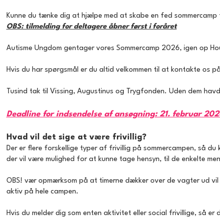
Kunne du tænke dig at hjælpe med at skabe en fed sommercamp for 
OBS: tilmelding for deltagere åbner først i foråret
Autisme Ungdom gentager vores Sommercamp 2026, igen op Houens Odd
Hvis du har spørgsmål er du altid velkommen til at kontakte os p
Tusind tak til Vissing, Augustinus og Trygfonden. Uden dem hav
Deadline for indsendelse af ansøgning: 21. februar 202
Hvad vil det sige at være frivillig?
Der er flere forskellige typer af frivillig på sommercampen, så du k
der vil være mulighed for at kunne tage hensyn, til de enkelte me
OBS! vær opmærksom på at timerne dækker over de vagter ud vil hav
aktiv på hele campen.
Hvis du melder dig som enten aktivitet eller social frivillige, så