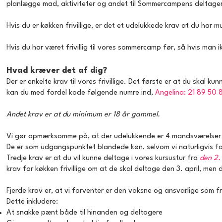
planlægge mad, aktiviteter og andet til Sommercampens deltager
Hvis du er køkken frivillige, er det et udelukkede krav at du har
Hvis du har været frivillig til vores sommercamp før, så hvis man 
Hvad kræver det af dig?
Der er enkelte krav til vores frivillige. Det første er at du skal k
kan du med fordel kode følgende numre ind,
Angelina: 21 89 50 
Andet krav er at du minimum er 18 år gammel.
Vi gør opmærksomme på, at der udelukkende er 4 mandsværelser un
De er som udgangspunktet blandede køn, selvom vi naturligvis 
Tredje krav er at du vil kunne deltage i vores kursustur fra
den 2. 
krav for køkken frivillige om at de skal deltage den 3. april, men
Fjerde krav er, at vi forventer er den voksne og ansvarlige som friv
Dette inkludere:
At snakke pænt både til hinanden og deltagere