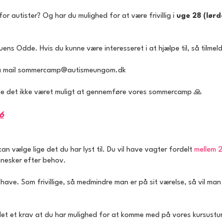
autister? Og har du mulighed for at være frivillig i
uge 28 (lørdag 
e. Hvis du kunne være interesseret i at hjælpe til, så tilmeld dig 
å mail
sommercamp@autismeungom.dk
de det ikke været muligt at gennemføre vores sommercamp 🙏
6
an vælge lige det du har lyst til. Du vil have vagter fordelt
mellem 2
nnesker efter behov.
e. Som frivillige, så medmindre man er på sit værelse, så vil man al
 er det et krav at du har mulighed for at komme med på vores kursustu