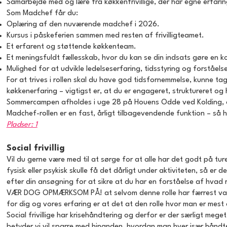
Samarbejde med og lære fra køkkenfrivillige, der har egne erfari
Som Madchef får du:
Oplæring af den nuværende madchef i 2026.
Kursus i påskeferien sammen med resten af frivilligteamet.
Et erfarent og støttende køkkenteam.
Et meningsfuldt fællesskab, hvor du kan se din indsats gøre en ko
Mulighed for at udvikle ledelseserfaring, tidsstyring og forståels
For at trives i rollen skal du have god tidsfornemmelse, kunne tag
køkkenerfaring – vigtigst er, at du er engageret, struktureret og ha
Sommercampen afholdes i uge 28 på Houens Odde ved Kolding, og 
Madchef-rollen er en fast, årligt tilbagevendende funktion – så hv
Pladser: 1
Social frivillig
Vil du gerne være med til at sørge for at alle har det godt på turen
fysisk eller psykisk skulle få det dårligt under aktiviteten, så er
efter din ansøgning for at sikre at du har en forståelse af hvad rol
VÆR DOG OPMÆRKSOM PÅ! at selvom denne rolle har færrest vagter
for dig og vores erfaring er at det at den rolle hvor man er mest 
Social frivillige har krisehåndtering og derfor er der særligt meg
betyder vi vil sparre med hinanden, hvordan man hver især håndte