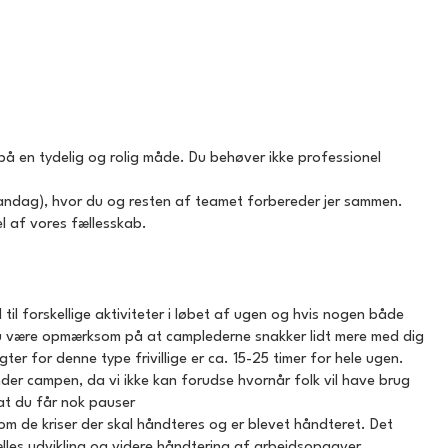
 på en tydelig og rolig måde. Du behøver ikke professionel
andag), hvor du og resten af teamet forbereder jer sammen.
el af vores fællesskab.
d til forskellige aktiviteter i løbet af ugen og hvis nogen både
 skal du være opmærksom på at camplederne snakker lidt mere med dig
gter for denne type frivillige er ca. 15-25 timer for hele ugen.
r campen, da vi ikke kan forudse hvornår folk vil have brug
 at du får nok pauser
e om de kriser der skal håndteres og er blevet håndteret. Det
ælles udvikling og videre håndtering af arbejdsopgaver.