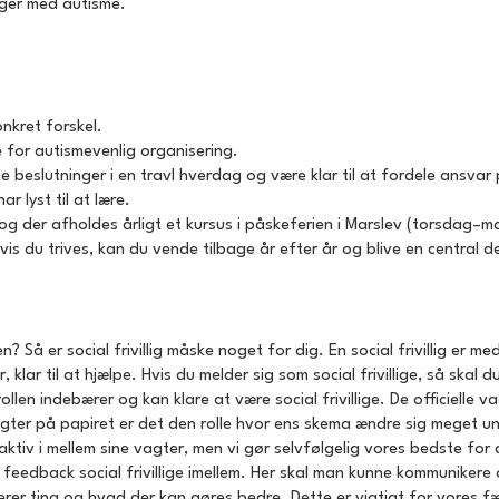
nger med autisme.
nkret forskel.
e for autismevenlig organisering.
e beslutninger i en travl hverdag og være klar til at fordele ansvar
r lyst til at lære.
der afholdes årligt et kursus i påskeferien i Marslev (torsdag–m
is du trives, kan du vende tilbage år efter år og blive en central d
? Så er social frivillig måske noget for dig. En social frivillig er me
 der, klar til at hjælpe. Hvis du melder sig som social frivillige, så
len indebærer og kan klare at være social frivillige. De officielle va
 på papiret er det den rolle hvor ens skema ændre sig meget unde
aktiv i mellem sine vagter, men vi gør selvfølgelig vores bedste for
et feedback social frivillige imellem. Her skal man kunne kommuniker
rer ting og hvad der kan gøres bedre. Dette er vigtigt for vores f