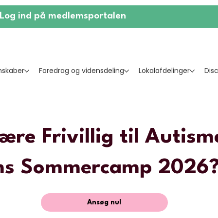
Log ind på medlemsportalen
skaber
Foredrag og vidensdeling
Lokalafdelinger
Dis
ære Frivillig til Autism
s Sommercamp 2026
Ansøg nu!