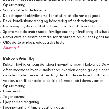
Opsummering
Social støtte til deltagerne
De deltager til aktiviteterne for at sikre at alle har det godt
F.eks. konflikthåndtering og håndtering af nedsmeltninger
Færre vagter, da der vil blive hevet i dig for at få assistance
Sparre med de andre social frivillige omkring håndtering af situat
Der vil være en ekstra samtale for at vurdere om du er et godt mat
OBS: dette er ikke pædagogisk støtte
Pladser: 4
Køkken frivillig
Køkken frivillig er, som det siger i navnet, primært i køkkenet. 
aften madmøde hvor vi snakker om hvordan dagen gik og planen 
de individuelles behov. Arbejdsbyrden for denne type frivillig er 
vagter, men til gengæld er de ikke så meget på i deres vagter.
​Opsummering
Laver mad
Tager opvask
Hjælper med rengøring
I gennemsnit 5-7 timers vagt om dagen