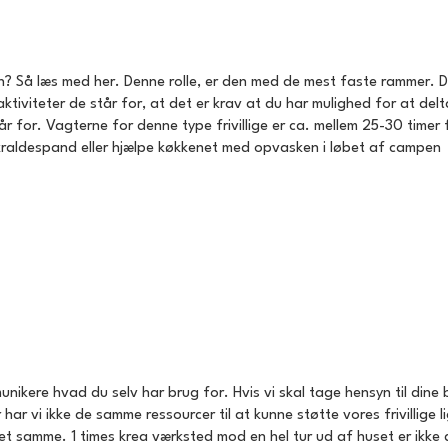
n? Så læs med her. Denne rolle, er den med de mest faste rammer. D
de aktiviteter de står for, at det er krav at du har mulighed for at 
år for. Vagterne for denne type frivillige er ca. mellem 25-30 timer
kraldespand eller hjælpe køkkenet med opvasken i løbet af campen
mmunikere hvad du selv har brug for. Hvis vi skal tage hensyn til dine
vi ikke de samme ressourcer til at kunne støtte vores frivillige lig
et samme. 1 times krea værksted mod en hel tur ud af huset er ikk