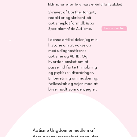
Mobning var prisen for at være en del af fællesskabet
Skrevet af
Dorthe Hangst
,
redaktør og skribent på
autismeplatform.dk & på
Læs artikel her
Specialområde Autisme.
I denne artikel deler jeg min
historie om at vokse op
med udiagnosticeret
autisme og ADHD. Og
hvordan ønsket om at
passe ind førte til mobning
og psykiske udfordringer.
En beretning om maskering,
fællesskab og vejen mod at
blive mødt som den, jeg er.
Autisme Ungdom er medlem af