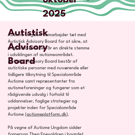
2025
Autistisk
Autisme Ungdom samarbejder tæt med
Autistisk Advisory Board for at sikre, at
Advisory
unge med autisme får en direkte stemme
i udviklingen af autismeområdet.
Board
Autistisk Advisory Board består af
autistiske personer med nuværende eller
tidligere tilknytning til Specialområde
Autisme samt repræsentanter fra
autismeforeninger og fungerer som et
rådgivende udvalg i forhold til
uddannelser, faglige strategier og
projekter inden for Specialområde
Autisme (
autismeplatform.dk
).
På vegne af Autisme Ungdom sidder
forperson Thea Enevoldsen i boardet.