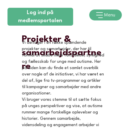
Log ind på
Menu
medlemsportalen
Projekter &
Vi deltager i en række spændende
projekter og samarbejder, der har til
samarbejdspartne
formål at skabe mere forståelse, synlighed
og fællesskab for unge med autisme. Her
re
på siden kan du finde et samlet overblik
over nogle af de initiativer, vi har været en
del af, lige fra tv-programmer og artikler
til kampagner og samarbejder med andre
organisationer.
Vi bruger vores stemme til at sætte fokus
på unges perspektiver og vise, at autisme
rummer mange forskellige oplevelser og
historier. Gennem samarbejde,
vidensdeling og engagement arbejder vi