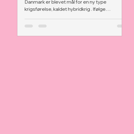
Danmark er blevet mål for en ny type
krigsførelse, kaldet hybridkrig . Ifølge
Forsvarets Efterretningstjeneste forsøger
Rusland at påvirke Danmark ved hjælp af
skjulte og smarte metoder, blandt andet
overvågning med droner, spredning af falske
nyheder og cyberangreb på systemer og
digitale platforme.(kilde 1) Hybridkrig handler
ikke om bomber eller soldater på gaden, men
om at skabe forvirring, mistillid og usikkerhed i
befolkning