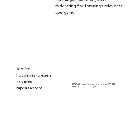
rådgivning for forenings relevante
spørgsmål.
Jon fra
hovdebestyrelsen
er vores
I 2025 deltog vores forperson i SUMH´s projekt RECLAIM
DIN KROP, se og læs om projektet her
repræsentant