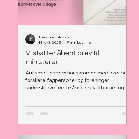
Thea Enevoldsen
18. okt. 2025
9 min læsning
Vi støtter åbent brev til
ministeren
Autisme Ungdom har sammen med over 500
forskere, fagpersoner og foreninger
underskrevet dette åbne brev til børne- og
undervisningsminister Mattias Tesfaye. Brevet
er skrevet af Louise Klinge og udsendt i
samarbejde med en lang række
medafsendere, som på kort tid har samlet sig
om et fælles opråb: at advare mod forslaget
om at udvide læreres mulighed for at bruge