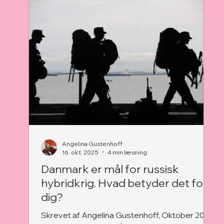
fysisk indgriben over for elever, der ”forstyrrer
undervisningen”. Vi vil gerne takke Louise
Klinge og de mange..
Angelina Gustenhoff
16. okt. 2025
4 min læsning
Danmark er mål for russisk
hybridkrig. Hvad betyder det for
dig?
Skrevet af Angelina Gustenhoff, Oktober 2025