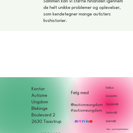
Sammen kan vi støtte hinanden igennem
de helt unikke problemer og oplevelser,
som kendetegner mange autisters
livshistorier.
Kontakt os
Kontor
Følg med
Autisme
Om foreningen
Ungdom
Persondatapolitik
@autismeungdom
Blekinge
#autismeungdom
Donationspolitik
Boulevard 2
2630 Taastrup
Bookingpolitik
Salgs- og leveringsbetingelser