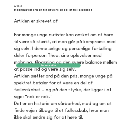
Artikel
Mobning var prisen for at være en del af fællesskabet
Artiklen er skrevet af
For mange unge autister kan ønsket om at høre
til være så stærkt, at man går på kompromis med
sig selv. I denne ærlige og personlige fortælling
deler forperson Thea, sine oplevelser med
mobning, tilpasning og den svære balance mellem
Læs hele artiklen
at passe ind og være sig selv.
Artiklen sætter ord på den pris, mange unge på
spektret betaler for at være en del af
fællesskabet – og på den styrke, der ligger i at
sige: “nok er nok.”
Det er en historie om sårbarhed, mod og om at
finde vejen tilbage til et fællesskab, hvor man
ikke skal ændre sig for at høre til.