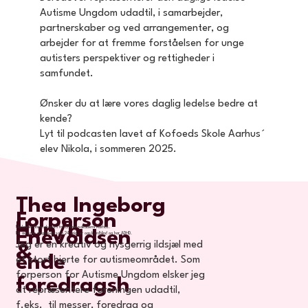
Autisme Ungdom udadtil, i samarbejder,
partnerskaber og ved arrangementer, og
arbejder for at fremme forståelsen for unge
autisters perspektiver og rettigheder i
samfundet.
Ønsker du at lære vores daglig ledelse bedre at
kende?
Lyt til podcasten lavet af Kofoeds Skole Aarhus´
elev Nikola, i sommeren 2025.
Thea Ingeborg
Forperson
Hun/h
Uddannet finansøkonom fra Erhvervsakademi Aarhus.
Enevoldsen
Fik autisme diagnosen som 24 årig, er også ordblind og har ADHD.
Jeg er en kreativ og nysgerrig ildsjæl med
&
ende
et stort hjerte for autismeområdet. Som
forperson for Autisme Ungdom elsker jeg
foredragsh
at repræsentere foreningen udadtil,
f.eks. til messer, foredrag og