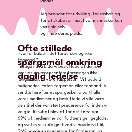
landet.
Jeg brænder for udvikling, fællesskab og
for at skabe rammer, hvor mennesker kan
være sig selv
og finde deres plads.
Ofte stillede
Hvorfor kalder I det forperson og ikke
formand ?
spørgsmål omkring
Tilbage i 2021, da vi besluttede at den der
var ude og repræsentere foreningen ikke
daglig ledelse
længere skulle være talsperson. Vi havde 2
muligheder. Enten forperson eller formand. Vi
sendte herefter et spørgeskema ud til alle
vores medlemmer og besluttede vi ville være
den titel der var størt præcerence for inden vi
valgte. Resultat blev at for det først var
69% af medlemmer var fuldtænsige ligeglade,
og syntes vi skulle gør hvad vi havde lyst til.
26% havde en præcernce for forperson og