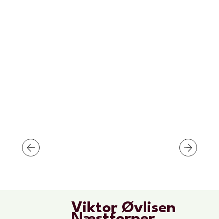
Viktor Øvlisen
Næstforper