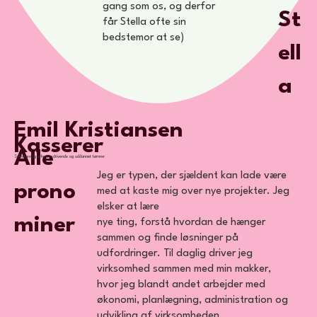
gang som os, og derfor
St
får Stella ofte sin
bedstemor at se)
ell
a
Emil Kristiansen
Kasserer
Alle
Selvstændig erhvervsdrivende og uddannet tømrer
Jeg er typen, der sjældent kan lade være
prono
med at kaste mig over nye projekter. Jeg
elsker at lære
miner
nye ting, forstå hvordan de hænger
sammen og finde løsninger på
udfordringer. Til daglig driver jeg
virksomhed sammen med min makker,
hvor jeg blandt andet arbejder med
økonomi, planlægning, administration og
udvikling af virksomheden.