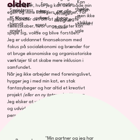
older
Kan
Fan
Professi
Annote
samarbejder, hvor jeg kan dele både min
hækle,
Særinteress
Samler
neur
tasy
onel
rer alle
egen og mine kollegers erfaringer. For
vintage
men ikke
er er
på
odive
nørd
yapper
bøge
mig handler det om at skabe ægte
designer
strikke
blandt
sommerf
rgent
fællesskaber, hvor unge autister kan
tasker
andet
ugle
si
spejle sig, vokse og blive forstået.
Jeg er uddannet finansøkonom med
fokus på socialøkonomi og brænder for
at bruge økonomiske og organisatoriske
værktøjer til at skabe mere inklusion i
samfundet.
Når jeg ikke arbejder med foreningslivet,
hygger jeg i med min kat, en stak
fantasybøger og har altid et kreativt
projekt
(eller en ny tatovering)
i gang.
Jeg elsker at udforske nye perspektiver
og udvide min horisont, både fagligt og
personligt.
"Min partner og jeg har