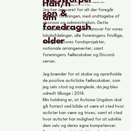
Han/h
Har læst bachelor i jura, men måtte afbryde uddannelsen grundet manglende støtte.
Autisme & generaliseret angst. Blev diagnosticeret som 17-årig.
Jeg har ansvaret for alt der foregår
son &
am
internt i foreningen, med undtagelse af
økonomi og administration. Dette
foredragsh
indebærer blandt andet ansvar for vores
lokalafdelinger, alle foreningens frivillige,
older
mange af vores fondsprojekter,
nationale arrangementer, samt
foreningens fællesskaber og Discord-
server.
Jeg brænder for at skabe og opretholde
de positive autistiske fællesskaber, som
jeg selv stod og manglede, da jeg blev
udredt tilbage i 2014.
Min holdning er, at Autisme Ungdom skal
gå forrest ved både at være et sted hvor
autister kan være og trives, samt et sted
hvor autister har mulighed for at udvikle
dem selv og deres egne kompetencer.