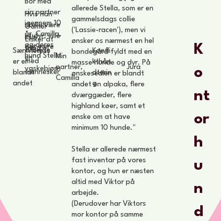
Bor med
allerede Stella, som er en
sin partner
Hvis han
gammelsdags collie
igennem 10
skulle være
Gamer
('Lassie-racen'), men vi
år, Camilla,
et dyr, ville
i sin
Elsker at
ønsker os nærmest en hel
og deres
K
det være
fritid
arbejde
Særinteress
Konfli
bondegård fyldt med en
hund Stella
Min
en
med
er er
kthån
masse hunde og dyr. På
Jura
partner,
o
vaskebjørn
mennesker
blandt
dterin
ønskesedlen er blandt
Camilla
andet
g
andet en alpaka, flere
nt
dværggæder, flere
highland køer, samt et
or
ønske om at have
minimum 10 hunde."
h
Stella er allerede nærmest
fast inventar på vores
u
kontor, og hun er næsten
altid med Viktor på
n
arbejde.
(Derudover har Viktors
d
mor kontor på samme