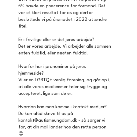
5% havde en præcerence for formand. Det
var et klart resultat for os og derfor
besluttede vi på årsmødet i 2022 at ændre
titel.
Er i frivillige eller er det jeres arbejde?
Det er vores arbejde. Vi arbejder alle sammen
enten fuldtid, eller næsten fuldtid.
Hvorfor har i pronominer på jeres
hjemmeside?
Vi er en LGBTQ+ venlig forening, og går op i,
at alle vores medlemmer føler sig trygge og
accepteret, lige som de er.
Hvordan kan man komme i kontakt med jer?
Du kan altid skrive til os på
kontakt@autismeungdom.dk
- så sørger vi
for, at din mail lander hos den rette person.
😊