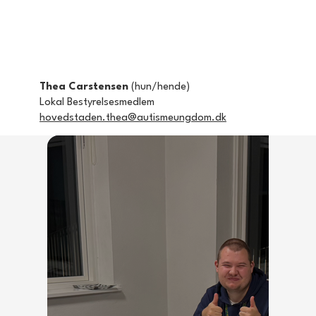
Thea Carstensen
(hun/hende)
Lokal Bestyrelsesmedlem
hovedstaden.
thea@autismeungdom.dk
Image Title
Describe your image here