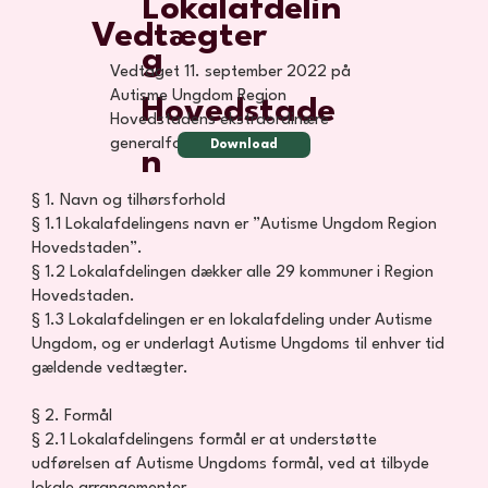
Lokalafdelin
Vedtægter
g
Vedtaget 11. september 2022 på
Autisme Ungdom Region
Hovedstade
Hovedstadens ekstraordinære
generalforsamling.
Download
n
§ 1. Navn og tilhørsforhold
§ 1.1 Lokalafdelingens navn er ”Autisme Ungdom Region
Hovedstaden”.
§ 1.2 Lokalafdelingen dækker alle 29 kommuner i Region
Hovedstaden.
§ 1.3 Lokalafdelingen er en lokalafdeling under Autisme
Ungdom, og er underlagt Autisme Ungdoms til enhver tid
gældende vedtægter.​
§ 2. Formål
§ 2.1 Lokalafdelingens formål er at understøtte
udførelsen af Autisme Ungdoms formål, ved at tilbyde