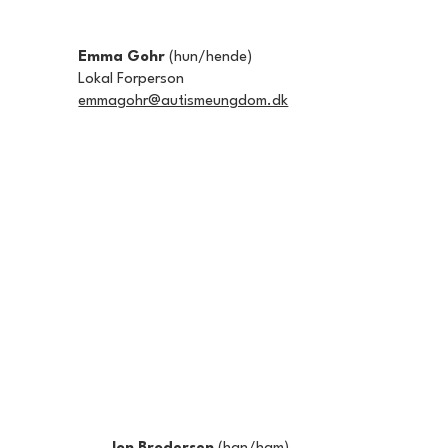
Emma Gohr​
(hun/hende)
Lokal Forperson
emmagohr@autismeungdom.dk