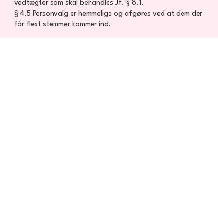
vedtægter som skal behandles Jf. § 8.1.
§ 4.5 Personvalg er hemmelige og afgøres ved at dem der
får flest stemmer kommer ind.​
§ 5. Ekstraordinær generalforsamling
§ 5.1 Der skal være ekstraordinær generalforsamling hvis
mindst 20% af medlemmerne eller 1/3 af bestyrelsen
begærer det.
§ 5.2 Den ekstraordinære generalforsamling skal være
annonceret med dagsorden senest 14 dage inden
afholdelse.
§ 6. Tegningsret
§ 6.1 Foreningen tegnes af lokal Forpersonen og
Lokalkassereren.
§ 6.2 Ved beløb under 1.500 kr. kan Kassereren alene
underskrive.
§ 6.3 Ved beløb mellem 1.500 - 3.500 kr. skal lokal
Forpersonen og Lokalkassereren underskrive.
§ 6.4 Ved beløb over 3500 kr. skal den samlede
bestyrelse underskrive.