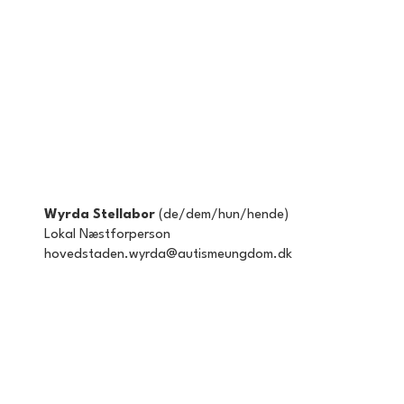
Wyrda Stellabor
​ (de/dem/hun/hende)
Lokal Næstforperson
hovedstaden.wyrda@autismeungdom.dk