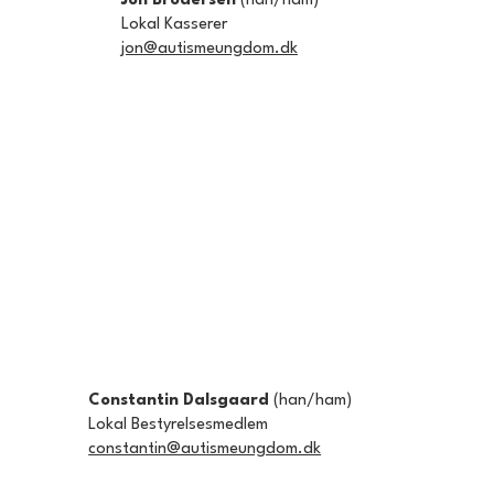
Jon Brodersen​
(han/ham)
Lokal Kasserer
jon@autismeungdom.dk
Constantin Dalsgaard
(han/ham)
Lokal Bestyrelsesmedlem
constantin@autismeungdom.dk