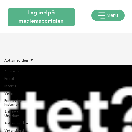
Log ind på
Menu
medlemsportalen
Autismeviden
All Posts
Politik
Internt
Viden
Personlige
historier
Autisme
Ungdom
Autismeviden
Vidensbyrd