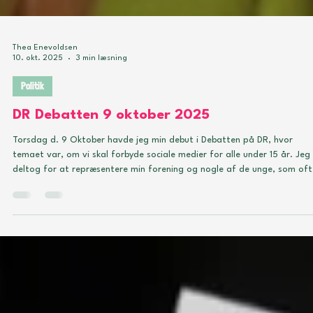
Thea Enevoldsen
10. okt. 2025
3 min læsning
Politik
DR Debatten 9 oktober 2025
Torsdag d. 9 Oktober havde jeg min debut i Debatten på DR, hvor
temaet var, om vi skal forbyde sociale medier for alle under 15 år. Jeg
deltog for at repræsentere min forening og nogle af de unge, som oft
bliver overset i den slags debatter, for voksne er rigtig gode til at tale
om de unge, uden at tale med de unge. Begrebet sociale medier er vi
nødt til at få styr på. Jeg nåede kort at påpege, at det, politikerne o
omtaler, i virkeligheden handler mere om algoritmer