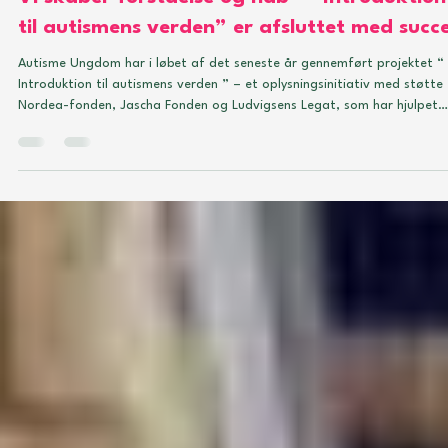
Thea Enevoldsen
30. apr. 2025
3 min læsning
Autismeviden
Vi skaber forståelse og håb – “Introduktion
til autismens verden” er afsluttet med succ
Autisme Ungdom har i løbet af det seneste år gennemført projektet “
Introduktion til autismens verden ” – et oplysningsinitiativ med støtte fra
Nordea-fonden, Jascha Fonden og Ludvigsens Legat, som har hjulpet
unge nydiagnosticerede autister og deres pårørende med at få større
indsigt i, hvad autisme er – både fagligt og menneskeligt. Projektet er
afsluttet, og resultatet er både opløftende og meningsfuldt. Vi ser
tilbage på en lang række meningsfulde og inspirerende ople