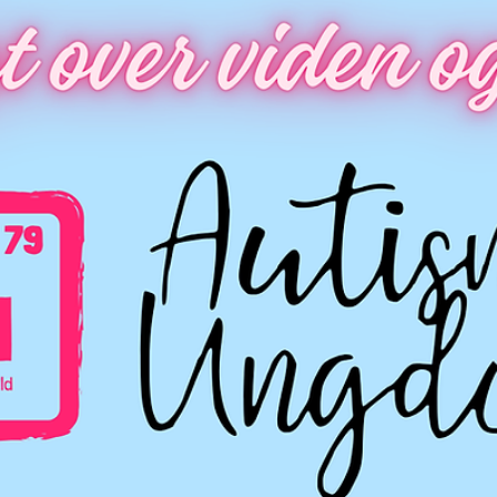
Personlige historier
Usynlige lidelser
Af Emma Cecilie Psykiske lidelser er ofte pakket ind i stereotyper, som kan
skygge for den virkelige mangfoldighed i, hvordan de opleves. Mange 
en forestilling om, at der kun er én entydig måde at have en psykisk
lidelse på – en ensartet fremtoning, der er let at genkende og forstå.
Hvis man ikke passer ind i denne fremtoning, bliver ens lidelse ofte ikke
betragtet som ''rigtig''; eller legitim. Men i virkeligheden er denne
opfattelse langt fra fuldstændig. Psykiske lide