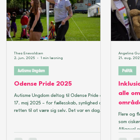
Thea Enevoldsen
Angelina Gu
2. jun. 2025
1 min læsning
21. aug. 202
Autisme Ungdom
Politik
Odense Pride 2025
Inklusi
alle o
Autisme Ungdom deltog til Odense Pride den
områd
17. maj 2025 – for fællesskab, synlighed og
retten til at være sig selv. Det var en dag
Flere og fl
fyldt med farver, smil og stærke budskaber.
som ciskøn
Her er et glimt af det fantastiske team, der
Alligevel 
var med og repræsenterede os med
lignende a