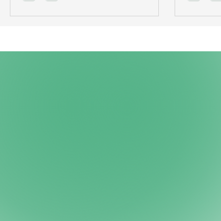
stolthed! Vores forperson Thea og kasserer
tilgængelig
Angelina deltog fra ledelsen, og en håndfuld
lave om på
frivillige fra blandt andet hovedbestyrelsen
brug for p
og LGBTQ+ udvalget. Vi var så heldige at
Fotograf:
have en frivillig fotograf med på dagen, tak
mange med
til Mitt
pride-uge,
mangfoldi
kønsidenti