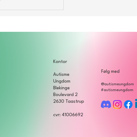
e for autister. Det er vi nødt til at
, for autister har ligeså meget
ride som neurotypiske har.
 Johan Haslund I denne uge flager
 regnbueflag. Det er nemlig
 og ugen bruges til at fejre
gheden af forskellige
teter og seksualiteter i Danm
Kontor
Følg med
Autisme
Ungdom
@autismeungdom
Blekinge
#autismeungdom
Boulevard 2
2630 Taastrup
cvr: 41006692