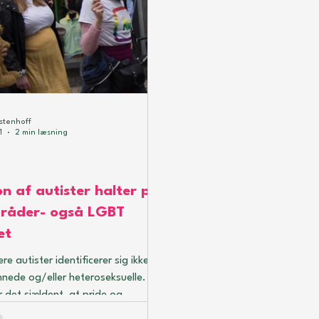
stenhoff
1
2 min læsning
on af autister halter på
mråder- også LGBT
et
ere autister identificerer sig ikke
nede og/eller heteroseksuelle.
er det sjældent, at pride og
rrangementer bliver gjort