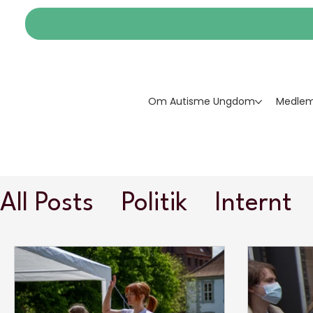
Om Autisme Ungdom
Medlem
All Posts
Politik
Internt
Autismeviden
Vidensby