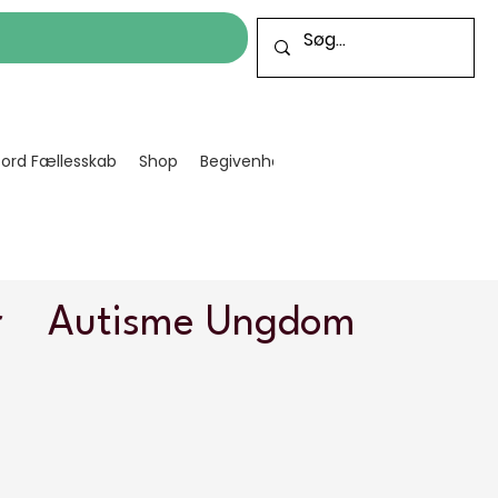
cord Fællesskab
Shop
Begivenheder
Bliv frivillig
Projekt
r
Autisme Ungdom
Kreativ