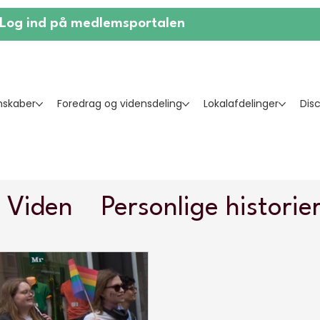
Log ind på medlemsportalen
skaber
Foredrag og vidensdeling
Lokalafdelinger
Dis
Viden
Personlige historie
rd
LGBTQ+
Aktiviteter