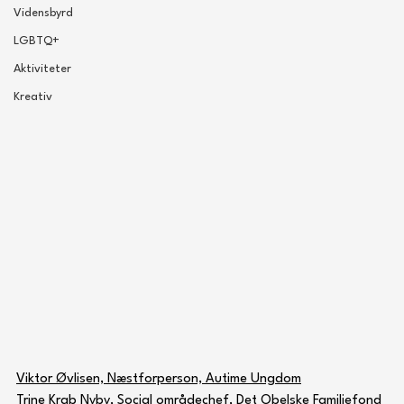
Vidensbyrd
LGBTQ+
Aktiviteter
Kreativ
Viktor Øvlisen, Næstforperson, Autime Ungdom
Trine Krab Nyby, Social områdechef, Det Obelske Familiefond