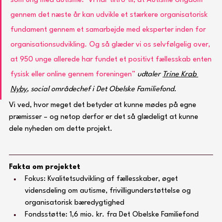
som ung med autisme.  Vi har tiltro til, at Autisme Ungdom 
gennem det næste år kan udvikle et stærkere organisatorisk 
fundament gennem et samarbejde med eksperter inden for 
organisationsudvikling. Og så glæder vi os selvfølgelig over, 
at 950 unge allerede har fundet et positivt fællesskab enten 
fysisk eller online gennem foreningen”
udtaler 
Trine Krab 
Nyby
, social områdechef i Det Obelske Familiefond.
Vi ved, hvor meget det betyder at kunne mødes på egne 
præmisser – og netop derfor er det så glædeligt at kunne 
dele nyheden om dette projekt.
Fakta om projektet
Fokus: Kvalitetsudvikling af fællesskaber, øget 
vidensdeling om autisme, frivilligunderstøttelse og 
organisatorisk bæredygtighed
Fondsstøtte: 1,6 mio. kr. fra Det Obelske Familiefond