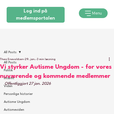
Log ind på
Menu
medlemsportalen
All Posts
Thea Enevoldsen
29. jan.
3 min læsning
All Posts
Vi styrker Autisme Ungdom - for vores
Politik
nuværende og kommende medlemmer
Internt
Offentliggjort 27 jan. 2026 
Viden
Personlige historier
Autisme Ungdom
Autismeviden