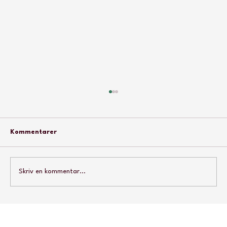
Kommentarer
Skriv en kommentar...
Danmark er mål for russisk hybridkrig.
Hvad betyder det for dig?