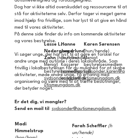
autismevenlighed og forudsigelighed.
Dog har vi ikke altid overskuddet og ressourcerne til at
stå for aktiviteterne selv. Derfor tager vi meget gerne
imod hjælp fra frivillige, som har lyst til at give en hånd
med til vores aktiviteter.​
På denne side finder du info om kommende aktiviteter
og vores bestyrelse.
Lasse L.
Hanne
Karen Sørensen​
Nedergaard
Jægerlund​
(hun/hende)
Vi søger unge, der har lyst til at gøre en forskel for
Zahn
(han/ham)
(hun/hende)
Menigt
andre unge med autisme i deres lokalområde. Som
Menigt
Kasserer
bestyrelsesmedlem
frivillig i lokalbestyrelsen får du mulighed for at skabe
bestyrelsesmedlem
hanne@autism
sydsonder.
karen@a
aktiviteter, møde andre unge, få erfaring med
sydsonder.lasse@a
eungdom.dk
utismeungdom.dk
organisering og være med til at træffe beslutninger,
utismeungdom.dk
der betyder noget.
Er det dig, vi mangler?
Send en mail til
sydsonder@autismeungdom.dk
Madi
Farah Scheffler
(h
Himmelstrup
un/hende)
(han/ham)