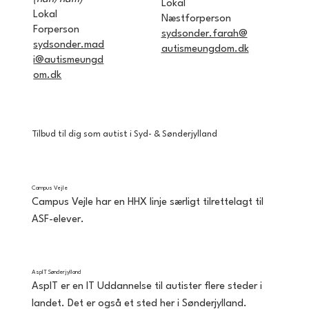
Lokal
Lokal
Næstforperson
Forperson
sydsonder.farah@
sydsonder.mad
autismeungdom.dk
i@autismeungd
om.dk
Tilbud til dig som autist i Syd- & Sønderjylland
Campus Vejle
Campus Vejle har en HHX linje særligt tilrettelagt til 
ASF-elever.
AspIT Sønderjylland
AspIT er en IT Uddannelse til autister flere steder i 
landet. Det er også et sted her i Sønderjylland.