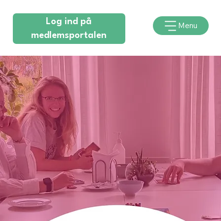
Log ind på
Menu
medlemsportalen