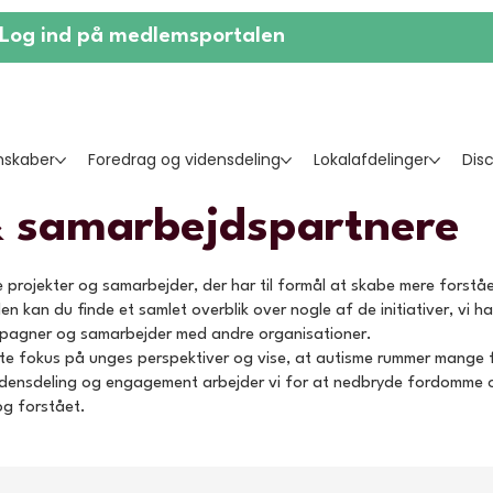
Log ind på medlemsportalen
skaber
Foredrag og vidensdeling
Lokalafdelinger
Dis
& samarbejdspartnere
 projekter og samarbejder, der har til formål at skabe mere forståe
 kan du finde et samlet overblik over nogle af de initiativer, vi har
ampagner og samarbejder med andre organisationer.
tte fokus på unges perspektiver og vise, at autisme rummer mange f
idensdeling og engagement arbejder vi for at nedbryde fordomme 
og forstået.