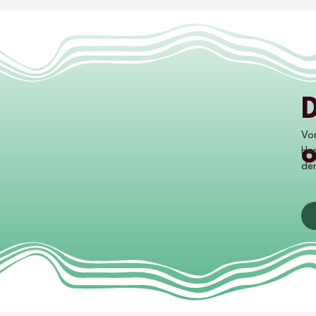
Vor
Hen
den