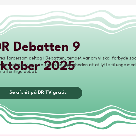
DR Debatten 9
es forpersom deltog i Debatten, temaet var om vi skal forbyde socia
oktober 2025
des deltagelse satte fokus på vigtigheden af at lytte til unge med 
 offentlige debat.
Se afsnit på DR TV gratis