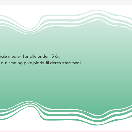
le medier for alle under 15 år.
autisme og give plads til deres stemmer i