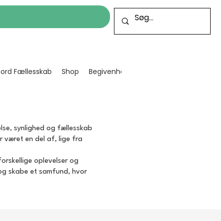
cord Fællesskab
Shop
Begivenheder
Bliv frivillig
Projekt
lse, synlighed og fællesskab
 været en del af, lige fra
orskellige oplevelser og
og skabe et samfund, hvor