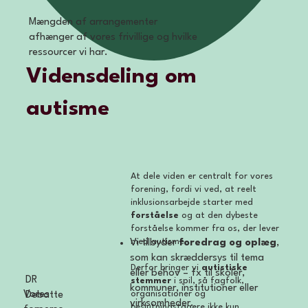
Mængden af arrangementer
afhænger af vores frivillige og hvilke
ressourcer vi har.
Vidensdeling om
autisme
At dele viden er centralt for vores
forening, fordi vi ved, at reelt
inklusionsarbejde starter med
forståelse
og at den dybeste
forståelse kommer fra os, der lever
med autisme.
Vi tilbyder
foredrag og oplæg
,
som kan skræddersys til tema
Derfor bringer vi
autistiske
eller behov – fx til skoler,
DR
stemmer
i spil, så fagfolk,
kommuner, institutioner eller
organisationer og
Vores
Debatte
virksomheder.
beslutningstagere ikke kun