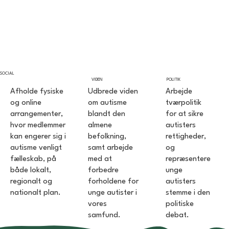
SOCIAL
VIDEN
POLITIK
Afholde fysiske
Udbrede viden
Arbejde
og online
om autisme
tværpolitik
arrangementer,
blandt den
for at sikre
hvor medlemmer
almene
autisters
kan engerer sig i
befolkning,
rettigheder,
autisme venligt
samt arbejde
og
fælleskab, på
med at
repræsentere
både lokalt,
forbedre
unge
regionalt og
forholdene for
autisters
nationalt plan.
unge autister i
stemme i den
vores
politiske
samfund.
debat.