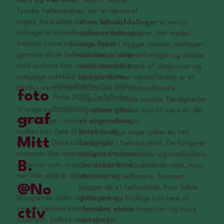
hørt og værdsat
. Ved at skabe
fysiske fællesskaber, der er tilpasset
unges forskellige behov, kan vi
Vores
lokalafdelinger
er netop
bidrage til at nedbryde barrierer og
sådanne fællesskaber. Her mødes
fremme social inklusion. Det er
unge fysisk i trygge rammer, deltager i
gennem disse fællesskaber, at unge
aktiviteter, deler erfaringer og skaber
med autisme kan udvikle venskaber,
venskaber på tværs af diagnoser og
opbygge selvtillid og finde deres
baggrund. Hver lokalafdeling er et
Lokalafdeling Fyn deltog i
plads i samfundet.
sted, hvor man kan udforske
foto
Pride 2025. Se billeder
interesser, udvikle sociale færdigheder
herfra
her.
Vi unge med autisme oplever ofte
og opleve glæden ved at være en del
graf
udfordringer i sociale sammenhænge,
af noget større.
hvilket kan føre til isolation og
Vores frivillige unge spiller en helt
Mitt
mistrivsel. Disse udfordringer
særlig rolle i fællesskabet. De fungerer
stammer ikke nødvendigvis fra vores
både som rollemodeller og medspillere,
B.
autismen selv, men fra et samfund,
der skaber et inkluderende miljø, hvor
der ikke altid er tilpasset vores
alle føler sig velkomne. Sammen
@No
behov.
bygger de et fællesskab, hvor både
Manglende viden og tilpasning i
deltagere og frivillige kan lære af
sociale rammer kan forværre vores
hinanden, støtte hinanden og have
ctiv
situation, hvilket understreger
det sjovt.