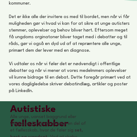
kommuner.
Det er ikke alle der invitere os med til bordet, men når vi får
muligheden gør vi hvad vi kan for at sikre at unge autisters
stemmer, oplevelser og behov bliver hørt. Eftersom meget
få ungdoms orginatoner bliver taget med i debatter og til
råds, gør vi også en dyd ud af at repræntere alle unge,
primært dem der lever med en diagnose.
Vi udtaler os når vi føler det er nødvendigt i offentlige
debatter og når vi mener at vores medelmmers oplevelser
vil kunne bidrage til en debat. Dette foregår primært ved at
vores dagligledelse skriver debatindlæg, artikler og poster
på LinkedIn.
Autistiske
Alle unge, uanset baggrund eller
fælleskabber
diagnose, fortjener at være en del af
et fællesskab, hvor de føler sig
set,