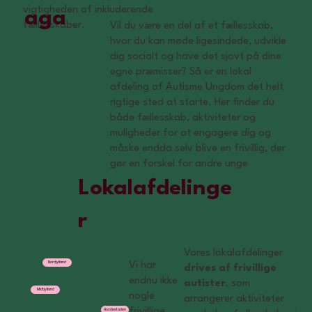
vigtigheden af inkluderende
aga
fællesskaber.
Vil du være en del af et fællesskab,
hvor du kan møde ligesindede, udvikle
dig socialt og have det sjovt på dine
egne præmisser? Så er en lokal
afdeling af Autisme Ungdom det helt
rigtige sted at starte. Her finder du
både fællesskab, aktiviteter og
muligheder for at engagere dig og
måske endda selv blive en frivillig, der
gør en forskel for andre unge
Lokalafdelinge
r
Vores lokalafdelinger
Nordjylland
Vi har
drives af frivillige
endnu ikke
autister
, som
Midtjylland
nogle
arrangerer aktiviteter
frivillige
Hovdestaden