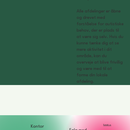
Alle afdelinger er åbne
og drevet med
forståelse for autistiske
behov, der er plads til
at være sig selv. Hvis du
kunne tænke dig at se
mere aktivitet i dit
område, kan du
overveje at blive frivillig
og være med til at
forme din lokale
afdeling.
Kontakt os
Kontor