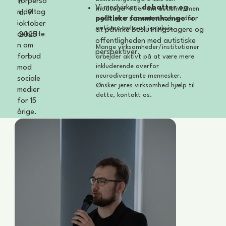
forperso
n
Vi medvirker i
debatter og
modtager viden om autisme, men
n deltog
d. 9
politiske sammenhænge
for
også lærer fra autister, hvordan
i
oktober
autisme opleves i praksis.
at påvirke beslutningstagere og
debatte
2025
offentligheden med autistiske
n om
Mange virksomheder/institutioner
perspektiver.
forbud
arbejder aktivt på at være mere
inkluderende overfor
mod
neurodivergente mennesker.
sociale
Ønsker jeres virksomhed hjælp til
medier
dette, kontakt os.
for 15
årige.