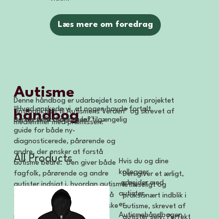
Læs mere om foredrag
Autisme
Denne håndbog er udarbejdet som led i projektet
“Hvad ønskede vi, at nogen havde fortalt
håndbog
”Introduktion til Autismens Verden” og skrevet af
Den er tænkt som en let tilgængelig
os, da vi fik diagnosen?”
medlemmer med præmissen:
guide for både ny-
diagnosticerede, pårørende og
andre, der ønsker at forstå
All Products
Hvis du og dine
autisme bedre. Den giver både
kollegaer
fagfolk, pårørende og andre
Den giver et ærligt,
arbejder med
autister indsigt i, hvordan autisme
letlæseligt og
autister,
opleves indefra, med fokus på
praksisnært indblik i
er
forståelse, respekt og praktiske
autisme, skrevet af
Autismehåndbogen
råd. På den måde hjælper
autister selv. Perfekt