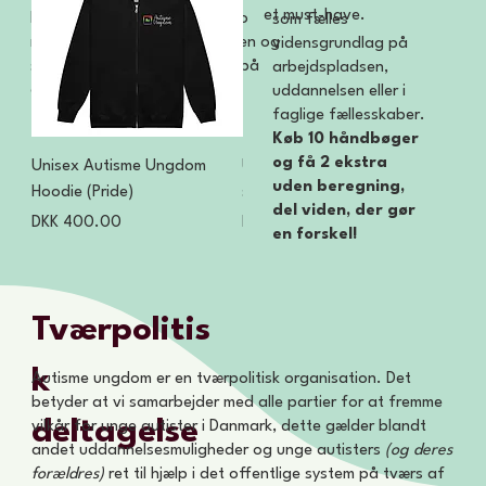
et must-have.
håndbogen med at bygge bro
som fælles
mellem autister og omverdenen og
vidensgrundlag på
sprede viden, der er baseret på
arbejdspladsen,
autisters egne stemmer.
uddannelsen eller i
faglige fællesskaber.
Køb 10 håndbøger
og få 2 ekstra
Unisex Autisme Ungdom
Unisex Autisme Ungdom T-
Unis
uden beregning,
Hoodie (Pride)
shirt (transkønnet)
Hoo
del viden, der gør
Price
Price
Price
DKK 400.00
DKK 300.00
DKK
en forskel!
Tværpolitis
k
Autisme ungdom er en tværpolitisk organisation. Det
betyder at vi samarbejder med alle partier for at fremme
deltagelse
vilkår for unge autister i Danmark, dette gælder blandt
andet uddannelsesmuligheder og unge autisters
(og deres
forældres)
ret til hjælp i det offentlige system på tværs af