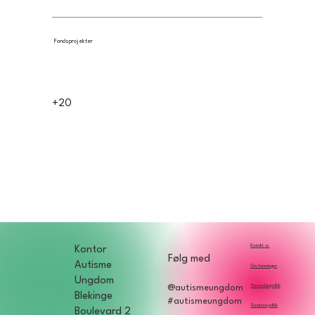
Fondsprojekter
+20
Kontakt os
Kontor
Følg med
Autisme
Om foreningen
Ungdom
Persondatapolitik
@autismeungdom
Blekinge
#autismeungdom
Donationspolitik
Boulevard 2