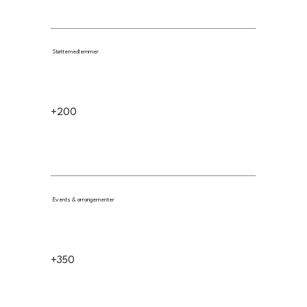
Støttemedlemmer
+200
Events & arrangementer
+350