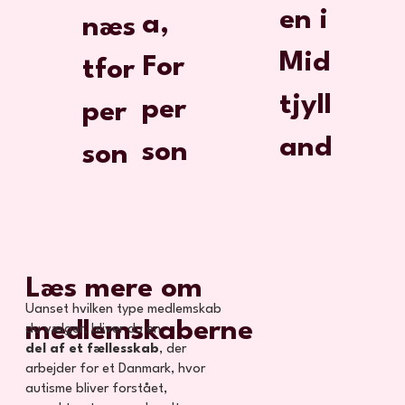
en i
a,
næs
Mid
For
tfor
tjyll
per
per
and
son
son
Læs mere om
Uanset hvilken type medlemskab
medlemskaberne
du vælger, bliver du en
del af et fællesskab
, der
arbejder for et Danmark, hvor
autisme bliver forstået,