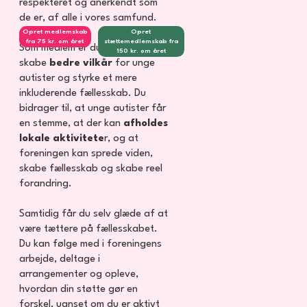
respekteret og anerkendt som
de er, af alle i vores samfund.
Opret medlemskab
Opret
fra 75 kr. om året
stættemedlemskab fra
Som medlem er du med til at
150 kr. om året
skabe
bedre vilkår
for unge
autister og styrke et mere
inkluderende fællesskab. Du
bidrager til, at unge autister får
en stemme, at der kan
afholdes
lokale aktivitete
r, og at
foreningen kan sprede viden,
skabe fællesskab og skabe reel
forandring.
Samtidig får du selv glæde af at
være tættere på fællesskabet.
Du kan følge med i foreningens
arbejde, deltage i
arrangementer og opleve,
hvordan din støtte gør en
forskel, uanset om du er aktivt