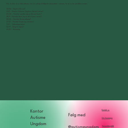
Hvis du ikke vil se hele videoen, kan du springe til følgende tidspunkter i videoen, for at se de specifikke emner:
00:46 - Hvad er Discord?
01:51 - Hvad er Autisme Ungdoms Discord server?
04:04 - Hvordan opretter jeg en Discord konto?
05:11 - Hvordan bliver jeg en del af jeres server?
05:58 - Hvordan får jeg adgang?
07:57 - Hvordan bruger jeg serveren?
11:29 - Spilarrangementer
12:44 - Brug for hjælp?
14:03 - Afslutning
Kontakt os
Kontor
Følg med
Autisme
Om foreningen
Ungdom
Persondatapolitik
@autismeungdom