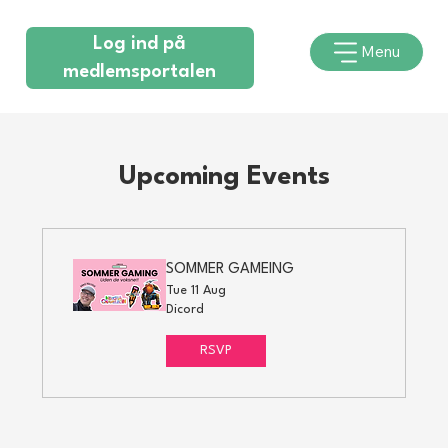
Log ind på
Menu
medlemsportalen
Upcoming Events
SOMMER GAMEING
Tue 11 Aug
Dicord
RSVP