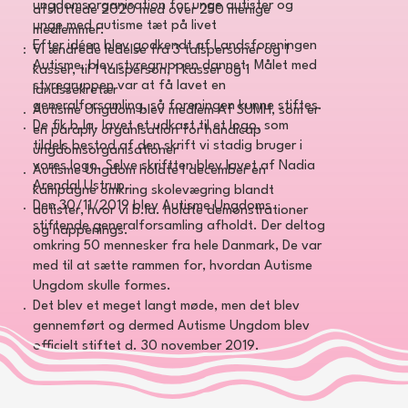
ungdomsorganisation for unge autister og
afsluttede 2020 med over 250 menige
unge med autisme tæt på livet
medlemmer.
Efter idéen blev godkendt af Landsforeningen
Vi ændrede ledelse fra 3 talspersoner og 1
Autisme, blev styregruppen dannet. Målet med
kasser, til 1 talsperson, 1 kasser og 1
styregruppen var at få lavet en
landssekretær
generalforsamling, så foreningen kunne stiftes.
Autisme Ungdom blev medlem Af SUMH, som er
De fik b.la. lavet et udkast til et logo, som
en paraply organisation for handicap
tildels bestod af den skrift vi stadig bruger i
ungdomsorganisationer
vores logo. Selve skriftten blev lavet af Nadia
Autisme Ungdom holdte I december en
Arendal Ustrup.
kampagne omkring skolevægring blandt
Den 30/11/2019 blev Autisme Ungdoms
autister, hvor vi b.la. holdte demonstrationer
stiftende generalforsamling afholdt. Der deltog
og happenings.
omkring 50 mennesker fra hele Danmark, De var
med til at sætte rammen for, hvordan Autisme
Ungdom skulle formes.
Det blev et meget langt møde, men det blev
gennemført og dermed Autisme Ungdom blev
officielt stiftet d. 30 november 2019.