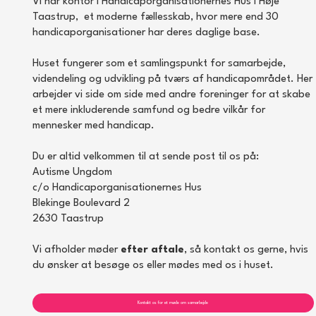
Vi har kontor i Handicaporganisationernes Hus i Høje
Taastrup, et moderne fællesskab, hvor mere end 30
handicaporganisationer har deres daglige base.
Huset fungerer som et samlingspunkt for samarbejde,
videndeling og udvikling på tværs af handicapområdet. Her
arbejder vi side om side med andre foreninger for at skabe
et mere inkluderende samfund og bedre vilkår for
mennesker med handicap.
Du er altid velkommen til at sende post til os på:
Autisme Ungdom
c/o Handicaporganisationernes Hus
Blekinge Boulevard 2
2630 Taastrup
Vi afholder møder
efter aftale
, så kontakt os gerne, hvis
du ønsker at besøge os eller mødes med os i huset.
Kontakt os for et møde om samarbejde