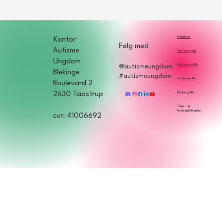
Kontakt os
Kontor
Følg med
Autisme
Om foreningen
Ungdom
Persondatapolitik
@autismeungdom
Blekinge
#autismeungdom
Donationspolitik
Boulevard 2
Bookingpolitik
2630 Taastrup
Salgs- og
leveringsbetingelser
cvr: 41006692