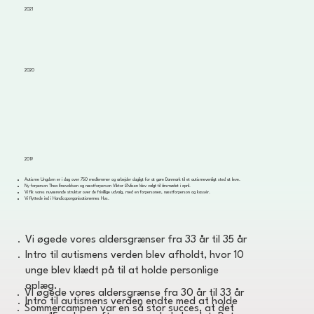
2021
2020
2019
Autisme Ungdom er i dag over 750 medlemmer og arbejder dagligt for at gøre Danmark til et autismevenligt sted at leve.
Ny forperson Thea Enevoldsen og næstforperson Viktor Øvlisen blev valgt til årsmødet i april.
Vi fik vores nuværende struktur over de frivillige udvalg, med en forpersonen, næstforperson og kassér.
Vi flyttede ind i Handicaporganisationernes Hus.
Vi øgede vores aldersgrænser fra 33 år til 35 år
Intro til autismens verden blev afholdt, hvor 10
unge blev klædt på til at holde personlige
oplæg.
Vi øgede vores aldersgrænse fra 30 år til 33 år
Intro til autismens verden endte med at holde
Sommercampen var en så stor succes, at det