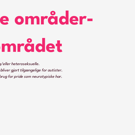
le områder-
området
g/eller heteroseksuelle.
liver gjort tilgængelige for autister.
t brug for pride som neurotypiske har.