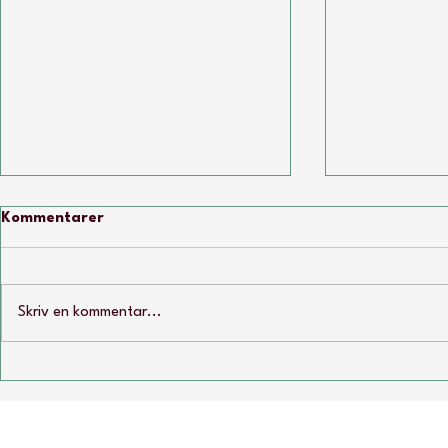
Kommentarer
Skriv en kommentar...
Vi styrker Autisme Ungdom -
Vi støtter å
for vores nuværende og
ministeren
kommende medlemmer