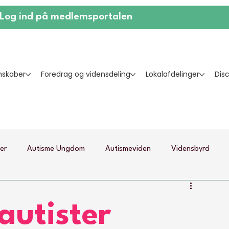
Log ind på medlemsportalen
skaber
Foredrag og vidensdeling
Lokalafdelinger
Dis
ier
Autisme Ungdom
Autismeviden
Vidensbyrd
 autister