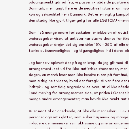
udgangspunkt går ud fra, vi passer i - både de positive o
Danmark, men langt flere er de negative historier om hv
køn og seksualitet her i Danmark. Det er en vigtig kampp
den stadig ikke gjort tilgængelig for alle LGBTQIA+-menn
Som i så mange andre fællesskaber, er inklusion af autister 
undersøgelser viser, at autister har større chance for ikk
undersøgelser drejer det sig om cirka 15% - 35% af alle a
tænke autismevenlighed- og tilgængelighed ind i deres pl
Jeg har selv oplevet det på egen krop, da jeg gik med til
arrangement, set ud fra ikke-autistiske standarder, men 
dagen, en march hvor man ikke kendte ruten på forhånd, 
man aldrig helt vidste, hvad der foregik. Vi var flere der 
indtryk - og samtidig ærgrede vi os over, at vi ikke nåede
i ond mening fra arrangørernes side, at priden i Odense
mange andre arrangementer; man havde ikke tænkt autist
Vi er nødt til at anerkende, at ikke alle mennesker i LGB
personer drysset i glitter, som elsker høj musik og mange 
inkludere de mennesker i sin aktivisme og sine arrangemen