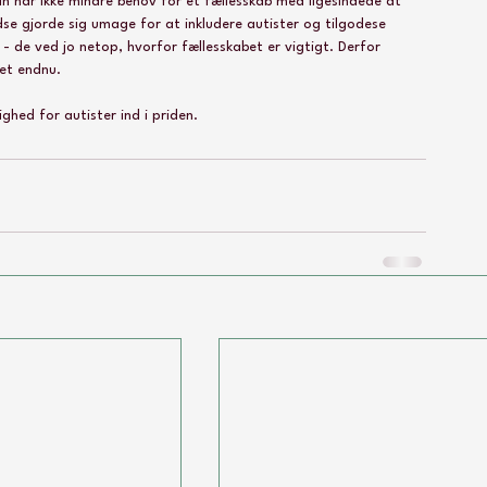
Man har ikke mindre behov for et fællesskab med ligesindede at 
edse gjorde sig umage for at inkludere autister og tilgodese 
 de ved jo netop, hvorfor fællesskabet er vigtigt. Derfor 
et endnu. 
ghed for autister ind i priden.