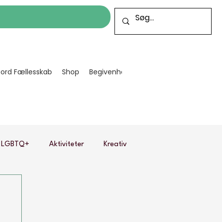
cord Fællesskab
Shop
Begivenheder
Bliv frivillig
Projekt
LGBTQ+
Aktiviteter
Kreativ