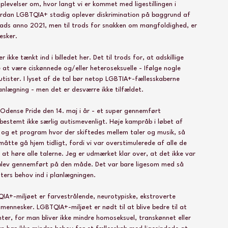
plevelser om, hvor langt vi er kommet med ligestillingen i 
ordan LGBTQIA+ stadig oplever diskrimination på baggrund af 
lads anno 2021, men til trods for snakken om mangfoldighed, er 
esker.
ikke tænkt ind i billedet her. Det til trods for, at adskillige 
e at være ciskønnede og/eller heteroseksuelle - Ifølge nogle 
utister. I lyset af de tal bør netop LGBTIA+-fællesskaberne 
anlægning - men det er desværre ikke tilfældet.
 Odense Pride den 14. maj i år - et super gennemført 
bestemt ikke særlig autismevenligt. Høje kampråb i løbet af 
og et program hvor der skiftedes mellem taler og musik, så 
måtte gå hjem tidligt, fordi vi var overstimulerede af alle de 
 at høre alle talerne. Jeg er udmærket klar over, at det ikke var 
 blev gennemført på den måde. Det var bare ligesom med så 
ers behov ind i planlægningen.
TQIA+-miljøet er farvestrålende, neurotypiske, ekstroverte 
mennesker. LGBTQIA+-miljøet er nødt til at blive bedre til at 
ter, for man bliver ikke mindre homoseksuel, transkønnet eller 