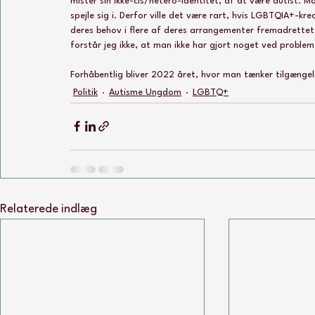
mister sin ikke-cis/hetero-identitet, af at være autist. 
spejle sig i. Derfor ville det være rart, hvis LGBTQIA+-kr
deres behov i flere af deres arrangementer fremadrettet -
forstår jeg ikke, at man ikke har gjort noget ved problem
Forhåbentlig bliver 2022 året, hvor man tænker tilgængeli
Politik
Autisme Ungdom
LGBTQ+
Relaterede indlæg