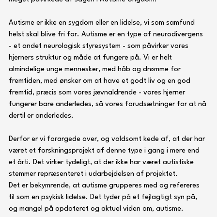
Autisme er ikke en sygdom eller en lidelse, vi som samfund 
helst skal blive fri for. Autisme er en type af neurodivergens 
- et andet neurologisk styresystem - som påvirker vores 
hjerners struktur og måde at fungere på. Vi er helt 
almindelige unge mennesker, med håb og drømme for 
fremtiden, med ønsker om at have et godt liv og en god 
fremtid, præcis som vores jævnaldrende - vores hjerner 
fungerer bare anderledes, så vores forudsætninger for at nå 
dertil er anderledes.
Derfor er vi forargede over, og voldsomt kede af, at der har 
været et forskningsprojekt af denne type i gang i mere end 
et årti. Det virker tydeligt, at der ikke har været autistiske 
stemmer repræsenteret i udarbejdelsen af projektet. 
Det er bekymrende, at autisme grupperes med og refereres 
til som en psykisk lidelse. Det tyder på et fejlagtigt syn på, 
og mangel på opdateret og aktuel viden om, autisme.