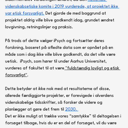
videnskabsetiske komite i 2019 vurderede, at projektet ikke 
var etisk forsvarligt.
 Det gjorde de med baggrund at 
projektet aldrig ville blive godkendt idag, grundet ændret 
lovgivning, retningslinjer og praksis.
På trods af dette vælger iPsych og fortsætter deres 
forskning, baseret på afledte data som er opnået på en 
måde som i dag ikke ville blive godkendt, da det ville være 
uetisk.  iPsych, som hører til under Aarhus Universitet, 
vurderes af fakultet til at være
 "fuldstændig lovligt og etisk 
forsvarligt"
. 
Dette betyder at ikke nok med at resultaterne af disse, 
allerede færdiggjorte projekter, er forevigede i alverdens 
videnskabelige tidsskrifter, så forsker de videre og 
planlægger at gøre det frem til 
2030. 
Det er ikke muligt at trække vores “samtykke” til deltagelsen i 
forsøget tilbage, hvis du er en del af forsøget, vil du være 