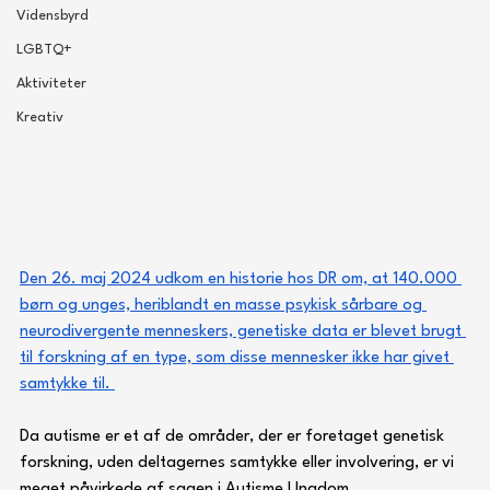
Vidensbyrd
LGBTQ+
Aktiviteter
Kreativ
Den 26. maj 2024 udkom en historie hos DR om, at 140.000 
børn og unges, heriblandt en masse psykisk sårbare og 
neurodivergente menneskers, genetiske data er blevet brugt 
til forskning af en type, som disse mennesker ikke har givet 
samtykke til. 
Da autisme er et af de områder, der er foretaget genetisk 
forskning, uden deltagernes samtykke eller involvering, er vi 
meget påvirkede af sagen i Autisme Ungdom. 