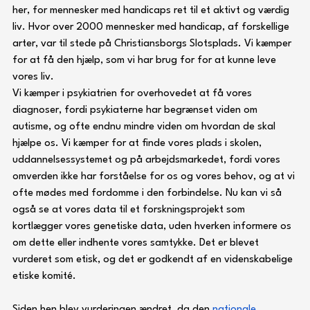
her, for mennesker med handicaps ret til et aktivt og værdig 
liv. Hvor over 2000 mennesker med handicap, af forskellige 
arter, var til stede på Christiansborgs Slotsplads. Vi kæmper 
for at få den hjælp, som vi har brug for for at kunne leve 
vores liv. 
Vi kæmper i psykiatrien for overhovedet at få vores 
diagnoser, fordi psykiaterne har begrænset viden om 
autisme, og ofte endnu mindre viden om hvordan de skal 
hjælpe os. Vi kæmper for at finde vores plads i skolen, 
uddannelsessystemet og på arbejdsmarkedet, fordi vores 
omverden ikke har forståelse for os og vores behov, og at vi 
ofte mødes med fordomme i den forbindelse. Nu kan vi så 
også se at vores data til et forskningsprojekt som 
kortlægger vores genetiske data, uden hverken informere os 
om dette eller indhente vores samtykke. Det er blevet 
vurderet som etisk, og det er godkendt af en videnskabelige 
etiske komité.
Siden hen blev vurderingen ændret, da den 
nationale 