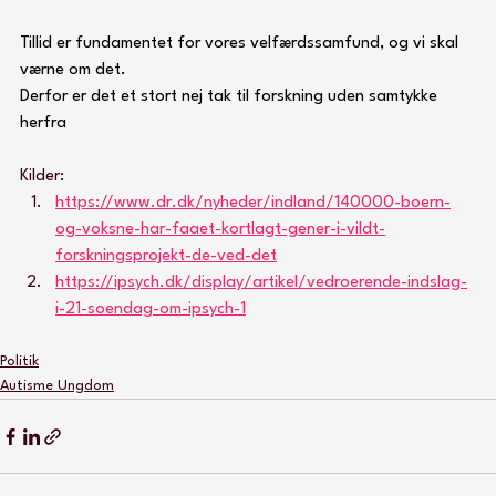
Tillid er fundamentet for vores velfærdssamfund, og vi skal 
værne om det.
Derfor er det et stort nej tak til forskning uden samtykke 
herfra
Kilder:
https://www.dr.dk/nyheder/indland/140000-boern-
og-voksne-har-faaet-kortlagt-gener-i-vildt-
forskningsprojekt-de-ved-det
https://ipsych.dk/display/artikel/vedroerende-indslag-
i-21-soendag-om-ipsych-1
Politik
Autisme Ungdom