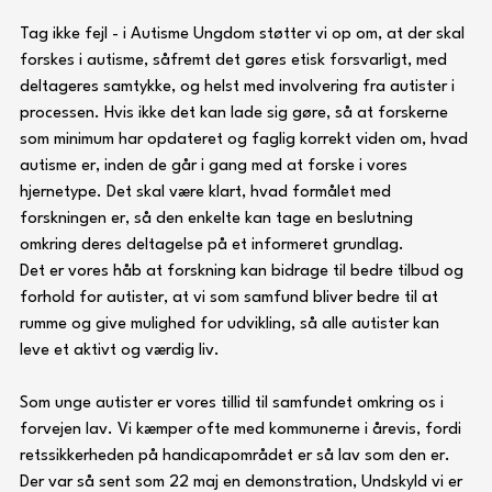
Tag ikke fejl - i Autisme Ungdom støtter vi op om, at der skal 
forskes i autisme, såfremt det gøres etisk forsvarligt, med 
deltageres samtykke, og helst med involvering fra autister i 
processen. Hvis ikke det kan lade sig gøre, så at forskerne 
som minimum har opdateret og faglig korrekt viden om, hvad 
autisme er, inden de går i gang med at forske i vores 
hjernetype. Det skal være klart, hvad formålet med 
forskningen er, så den enkelte kan tage en beslutning 
omkring deres deltagelse på et informeret grundlag.
Det er vores håb at forskning kan bidrage til bedre tilbud og 
forhold for autister, at vi som samfund bliver bedre til at 
rumme og give mulighed for udvikling, så alle autister kan 
leve et aktivt og værdig liv.
Som unge autister er vores tillid til samfundet omkring os i 
forvejen lav. Vi kæmper ofte med kommunerne i årevis, fordi 
retssikkerheden på handicapområdet er så lav som den er. 
Der var så sent som 22 maj en demonstration, Undskyld vi er 