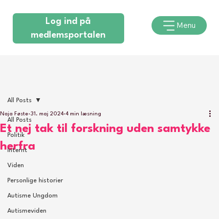
Log ind på
Menu
medlemsportalen
All Posts
Naja Føste
31. maj 2024
4 min læsning
All Posts
Et nej tak til forskning uden samtykke
Politik
herfra
Internt
Viden
Personlige historier
Autisme Ungdom
Autismeviden