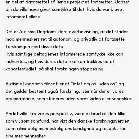
en del af datasættet så længe projektet fortsætter. Uanset 
om du ville have givet samtykke til det, hvis du var blevet 
informeret eller ej.
Det er Autisme Ungdoms klare overbevisning, at det strider 
mod menneskers ret til 
autonomi 
og privatliv at fortsætte 
forskningen med disse data.  
Hvis samtlige deltagernes informerede samtykke ikke kan 
indhentes, og hvis deres data ikke kan trækkes ud af 
kohortestudiet, så skal forskningen stoppes nu.
Autisme Ungdoms filosofi er at “intet om os, uden os” og 
det gælder bestemt også forskning. Især når der er vores 
arvemateriale, som studeres uden vores viden eller samtykke.
Andet ville, fra vores perspektiv, være et brud af den tillid 
som vi, som samfund, har vist den danske forskningsverden, 
samt almindelig menneskelig anstændighed og respekt for 
sine medmennesker.