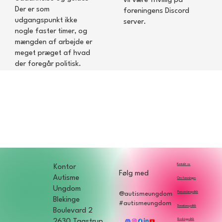
vil være frivillig på
Der er som
foreningens Discord
udgangspunkt ikke
server.
nogle faster timer, og
mængden af arbejde er
meget præget af hvad
der foregår politisk.
Kontakt os
Kontor
Følg med
Autisme
Om foreningen
Ungdom
Persondatapolitik
@autismeungdom
Blekinge
#autismeungdom
Donationspolitik
Boulevard 2
Bookingpolitik
2630 Taastrup