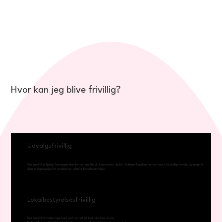
Hvor kan jeg blive frivillig?
Udvalgsfrivillig
Vær med til at hjælpe foreningen indenfor det område du interesserer dig for. Autisme Ungdom har en masse forskellige udvalg, og nogle af
dem er tilgængelige for medlemmer udenfor hovedbestyrelsen.
Lokalbestyrelsesfrivillig
Vær med til at støtte unge med autisme tæt på livet, der hvor du bor.