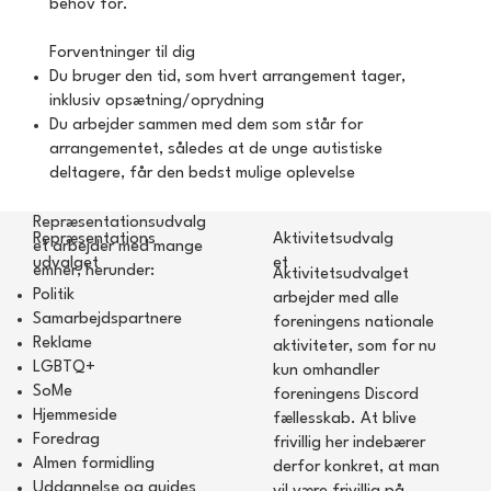
behov for.
Forventninger til dig
Du bruger den tid, som hvert arrangement tager,
inklusiv opsætning/oprydning
Du arbejder sammen med dem som står for
arrangementet, således at de unge autistiske
deltagere, får den bedst mulige oplevelse
Repræsentationsudvalg
Repræsentations
Aktivitetsudvalg
et arbejder med mange
udvalget
et
emner, herunder:
Aktivitetsudvalget
Politik
arbejder med alle
Samarbejdspartnere
foreningens nationale
Reklame
aktiviteter, som for nu
LGBTQ+
kun omhandler
SoMe
foreningens Discord
Hjemmeside
fællesskab. At blive
Foredrag
frivillig her indebærer
Almen formidling
derfor konkret, at man
Uddannelse og guides