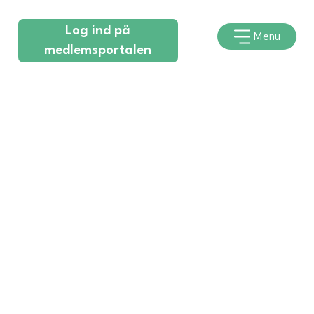
Log ind på
Menu
medlemsportalen