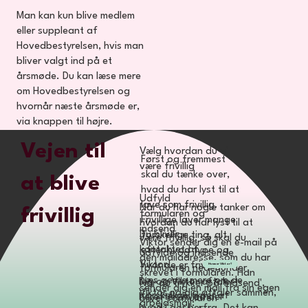
Man kan kun blive medlem
eller suppleant af
Hovedbestyrelsen, hvis man
bliver valgt ind på et
årsmøde. Du kan læse mere
om Hovedbestyrelsen og
hvornår næste årsmøde er,
via knappen til højre.
Vejen til
Vælg hvordan du vil
Først og fremmest
være frivillig
skal du tænke over,
at blive
hvad du har lyst til at
Udfyld
lave som frivillig.
Når du har nogle tanker om
frivillig
formularen og
Frivillige laver mange
hvordan du har lyst til at
indsend
Du bliver
forskellige ting, alt
være frivillig, så skal du
Viktor sender dig en e-mail på
kontaktet af
efter hvad type og
udfylde og indsende
den mailadresse, som du har
Viktor
hvor de er frivillige.
Hvem er Viktor?
formularen nedenunder.
skrevet i formularen. Han
Læs gerne mere om de
Dig og Viktor aftaler
Når du trykker på 'Indsend',
sender dig en mail fra sin egen
Viktor og dig aftaler sammen,
forskellige typer af
herefter, hvad der
bliver formularen
arbejdsmail: