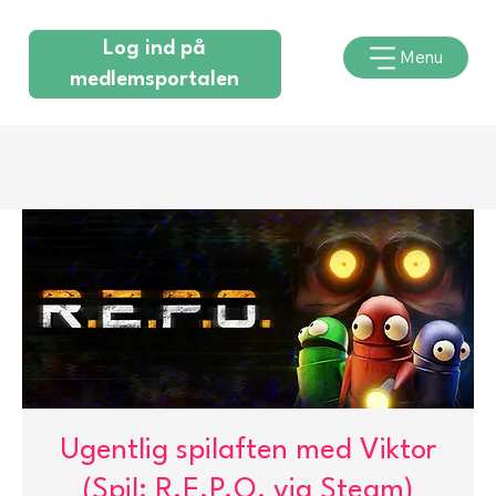
Log ind på
Menu
medlemsportalen
Ugentlig spilaften med Viktor
(Spil: R.E.P.O, via Steam)