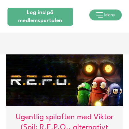
Log ind på
Menu
medlemsportalen
Ugentlig spilaften med Viktor
(Spil: R.E.P.O., alternativt