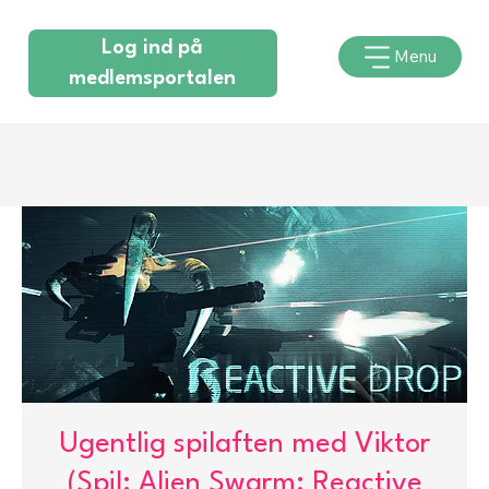
Log ind på
Menu
medlemsportalen
Ugentlig spilaften med Viktor
(Spil: Alien Swarm: Reactive