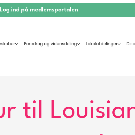
Log ind på medlemsportalen
skaber
Foredrag og vidensdeling
Lokalafdelinger
Dis
ur til Louisia