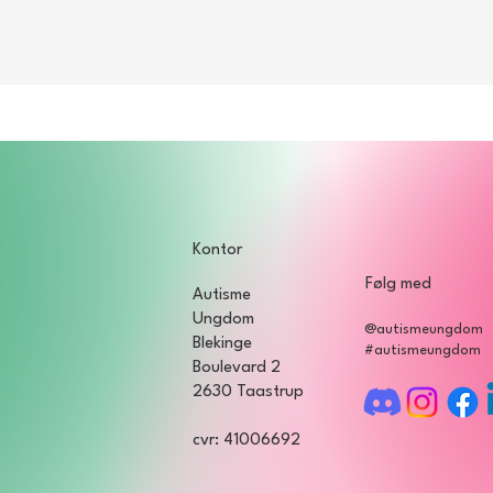
Kontor
Følg med
Autisme
Ungdom
@autismeungdom
Blekinge
#autismeungdom
Boulevard 2
2630 Taastrup
cvr: 41006692