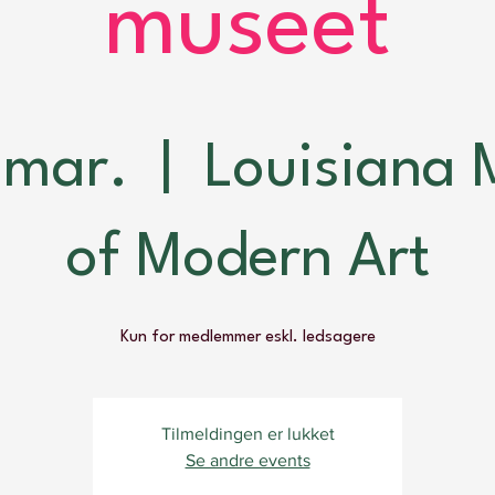
museet
. mar.
  |  
Louisiana
of Modern Art
Kun for medlemmer eskl. ledsagere
Tilmeldingen er lukket
Se andre events