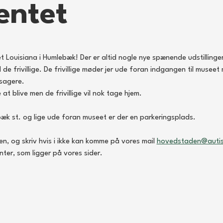
entet
et Louisiana i Humlebæk! Der er altid nogle nye spænende udstillinger
 frivillige. De frivillige møder jer ude foran indgangen til museet 
sagere. 
at blive men de frivillige vil nok tage hjem. 
æk st. og lige ude foran museet er der en parkeringsplads. 
en, og skriv hvis i ikke kan komme på vores mail 
hovedstaden@auti
er, som ligger på vores sider. 