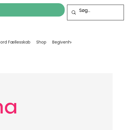
cord Fællesskab
Shop
Begivenheder
Bliv frivillig
Projekt
na