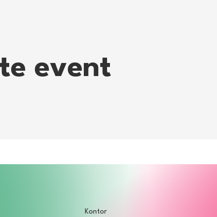
tte event
Kontor