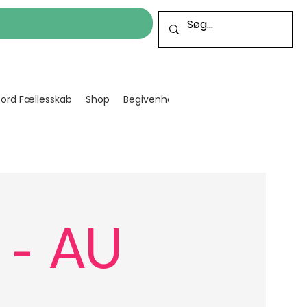
cord Fællesskab
Shop
Begivenheder
Bliv frivillig
Projekt
 - AU