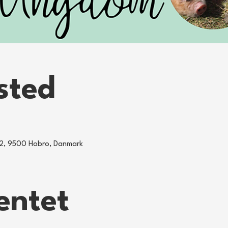
sted
j 32, 9500 Hobro, Danmark
entet