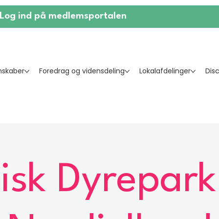
Log ind på medlemsportalen
skaber
Foredrag og vidensdeling
Lokalafdelinger
Dis
isk Dyrepark