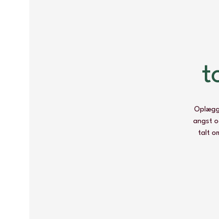
t
Oplægge
angst og
talt o