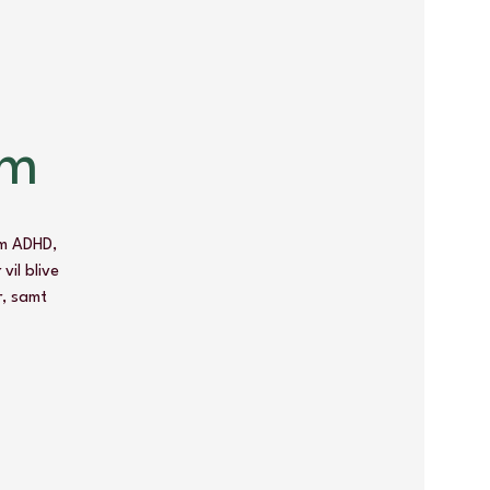
om
om ADHD,
vil blive
r, samt