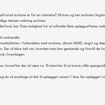
re på hvad autisme er for en størrelse? Så kom og hør autisme Ungd
llige temaer omkring autisme.
liefond, har Thea mulighed for at afholde flere oplægsaftener omk
ikt omhandle:
orbiditeter i forbindelse med autisme, såsom ADHD, angst og dep
n. Der vil blive talt om, hvordan man kan genkende og forstå de for
ryk i hverdagen. 
, hvorefter der vil være ca. 15 minutter til at kunne stille spørgsmå
 du vil modtage et link til oplægget senest 1 time før oplægget st