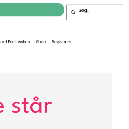
cord Fællesskab
Shop
Begivenheder
Bliv frivillig
Projekt
 står