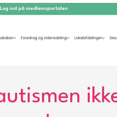
Log ind på medlemsportalen
skaber
Foredrag og vidensdeling
Lokalafdelinger
Dis
autismen ikke