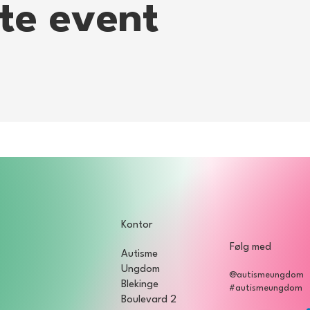
tte event
Kontor
Følg med
Autisme
Ungdom
@autismeungdom
Blekinge
#autismeungdom
Boulevard 2