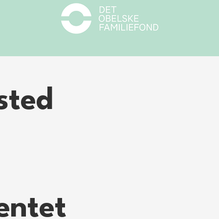
sted
entet