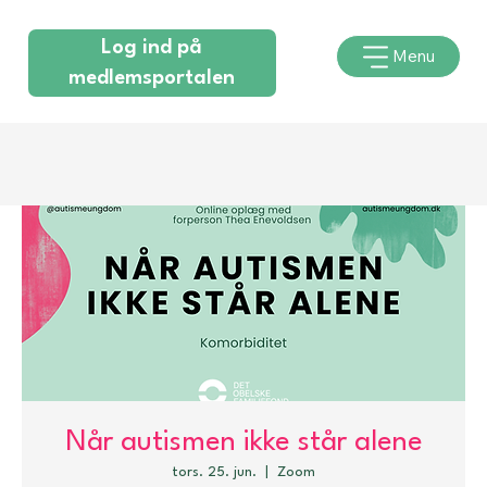
Log ind på
Menu
medlemsportalen
Når autismen ikke står alene
tors. 25. jun.
  |  
Zoom