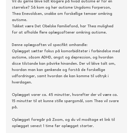
Vil du gerne blive lidt klogere på hvad autisme er for en 
størrelse? Så kom og hør autisme Ungdoms Forperson, 
Thea Enevoldsen, snakke om forskellige temaer omkring 
autisme.
Takket være Det Obelske Familiefond, har Thea mulighed 
for at afholde flere oplægsaftener omkring autisme.
Denne oplægsaften vil specifikt omhandle:
Oplægget sætter fokus på komorbiditeter i forbindelse med 
autisme, såsom ADHD, angst og depression, og hvordan 
disse tilstande kan påvirke hinanden. Der vil blive talt om, 
hvordan man kan genkende og forstå de forskellige 
udfordringer, samt hvordan de kan komme til udtryk i 
hverdagen.
Oplægget varer ca. 45 minutter, hvorefter der vil være ca. 
15 minutter til at kunne stille spørgsmål, som Thea vil svare 
på.
Oplægget foregår på Zoom, og du vil modtage et link til 
oplægget senest 1 time før oplægget starter.