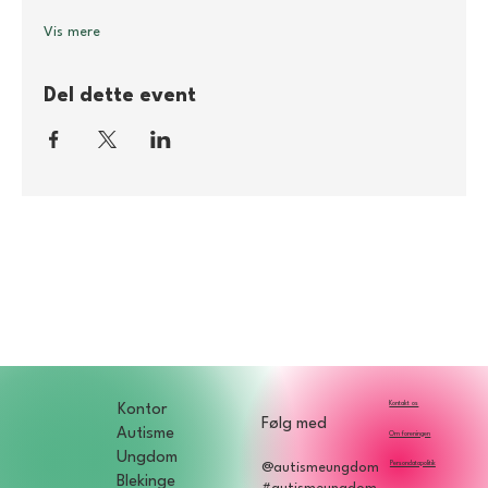
Vis mere
Del dette event
Kontakt os
Kontor
Følg med
Autisme
Om foreningen
Ungdom
Persondatapolitik
@autismeungdom
Blekinge