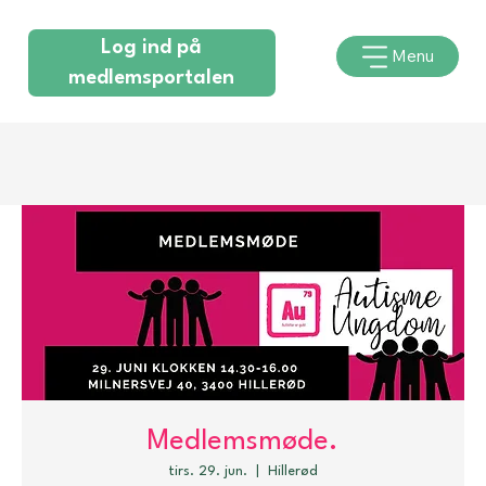
Log ind på
Menu
medlemsportalen
Medlemsmøde.
tirs. 29. jun.
  |  
Hillerød