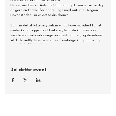
LOKALBESTYRELSESMEDLEMMER!
Hvis er medlem af Autisme Ungdom og du kunne tænke dig
at gøre en forskel for andre unge med autisme i Region
Hovedstaden, så er dette din chance.
Som en del af lokalbesytrelsen vil du have mulighed for at
medvirke til hyggelige aktiviteter, hvor du kan møde og
socialisere med andre unge på spektrummet, og derudover
vil du få indflydelse over vores fremtidige kampagner og
politiske holdninger!
Du behøver ikke have tidligere erfaring med
bestyrelsesarbejde for at stille op. Vi skal nok gøre det så
inkluderende som muligt, og du er altid velkommen til at
Del dette event
stille spørgsmål. Derudover har vi også forståelse for, at
det kan være forskelligt hvor meget overskud vores
medlemmer har, så hvis du bare kan hjælpe en lille smule, er
du stadig meget velkommen!
Hvis du ikke ønsker at stille op til lokalbestyrelsen, men du
gerne vil lære mere om det arbejde vi laver, så er du
selvfølgelig stadig velkommen til at deltage.
En dagsorden samt en konkret indkaldelse vil blive tilføjet