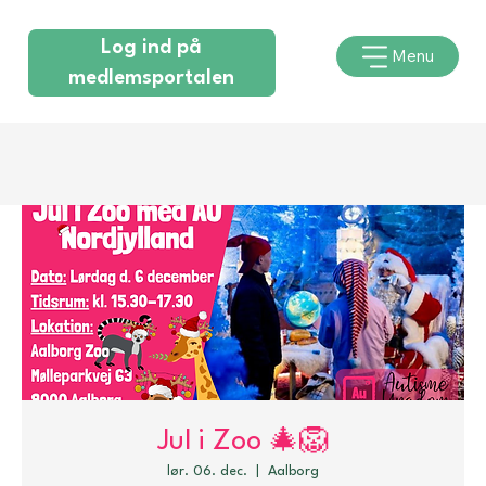
Log ind på
Menu
medlemsportalen
Jul i Zoo 🎄🦁
lør. 06. dec.
  |  
Aalborg