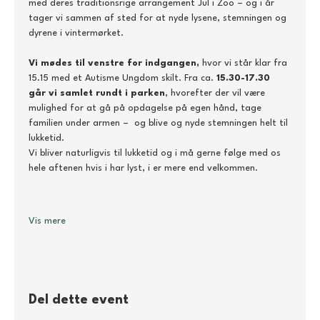
med deres traditionsrige arrangement Jul i Zoo – og i år 
tager vi sammen af sted for at nyde lysene, stemningen og 
dyrene i vintermørket. 
Vi mødes til venstre for indgangen,
 hvor vi står klar fra 
15.15 med et Autisme Ungdom skilt. Fra ca. 
15.30-17.30 
går vi samlet rundt i parken
, hvorefter der vil være 
mulighed for at gå på opdagelse på egen hånd, tage 
familien under armen –  og blive og nyde stemningen helt til 
lukketid. 
Vi bliver naturligvis til lukketid og i må gerne følge med os 
hele aftenen hvis i har lyst, i er mere end velkommen.
Vis mere
Del dette event