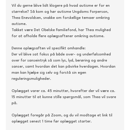
Vil du gerne blive lidt klogere på hvad autisme er for en 
størrelse? Så kom og hør autisme Ungdoms Forperson, 
Thea Enevoldsen, snakke om forskellige temaer omkring 
autisme.
Takket være Det Obelske Familiefond, har Thea mulighed 
for at afholde flere oplægsaftener omkring autisme.
Denne oplægsaften vil specifikt omhandle:
Der vil blive sat fokus på både over- og underfølsomhed 
over for sanseintryk så som lys, lyd, berøring og andre 
sanser, samt hvordan det kan påvirke hverdagen. Hvordan 
man kan hjælpe sig selv og forstå sin egen 
reguleringsmuligheder.
Oplægget varer ca. 45 minutter, hvorefter der vil være ca. 
15 minutter til at kunne stille spørgsmål, som Thea vil svare 
på.
Oplægget foregår på Zoom, og du vil modtage et link til 
oplægget senest 1 time før oplægget starter.