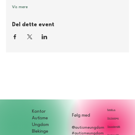
Vis mere
Del dette event
Kontakt os
Kontor
Følg med
Autisme
Om foreningen
Ungdom
Persondatapolitik
@autismeungdom
Blekinge
#autismeungdom