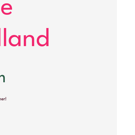
me
lland
m
her!