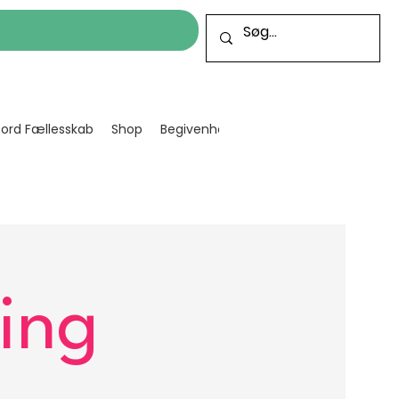
cord Fællesskab
Shop
Begivenheder
Bliv frivillig
Projekt
ing