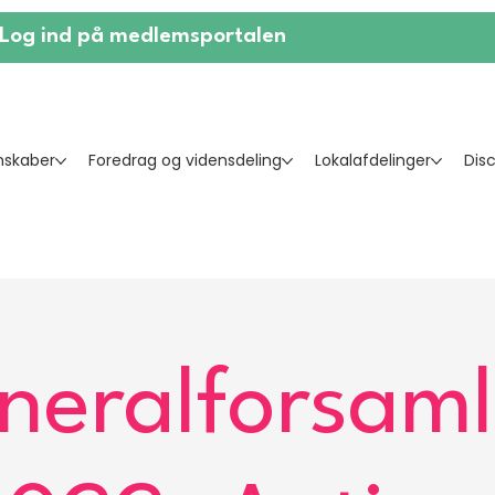
Log ind på medlemsportalen
skaber
Foredrag og vidensdeling
Lokalafdelinger
Dis
neralforsaml