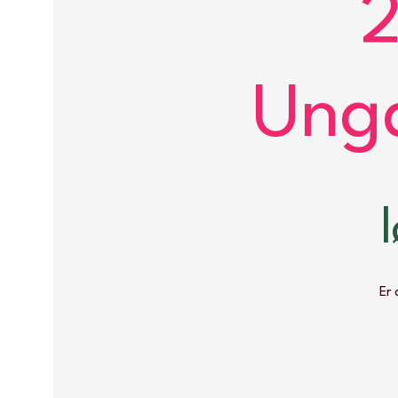
2
Ungd
Er 