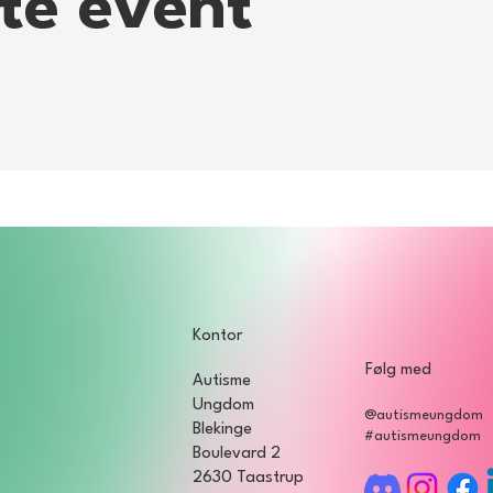
tte event
Kontor
Følg med
Autisme
Ungdom
@autismeungdom
Blekinge
#autismeungdom
Boulevard 2
2630 Taastrup