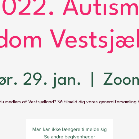
022. Autis
om Vestsjæ
lør. 29. jan.
  |  
Zoo
du medlem af Vestsjælland? Så tilmeld dig vores generalforsamling 
Man kan ikke længere tilmelde sig
Se andre begivenheder