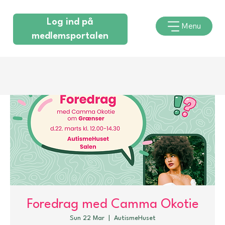
Log ind på
Menu
medlemsportalen
Foredrag med Camma Okotie
Sun 22 Mar
  |  
AutismeHuset