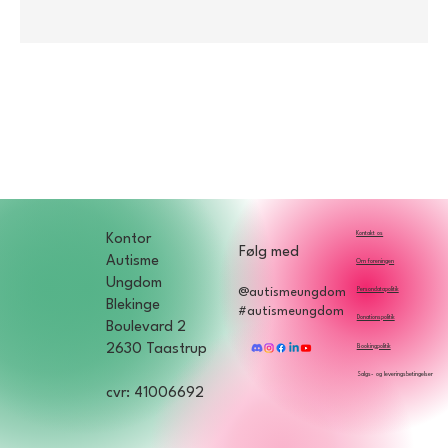
Kontakt os
Kontor
Følg med
Autisme
Om foreningen
Ungdom
Persondatapolitik
@autismeungdom
Blekinge
#autismeungdom
Donationspolitik
Boulevard 2
2630 Taastrup
Bookingpolitik
Salgs- og leveringsbetingelser
cvr: 41006692