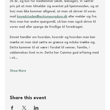
35 år, og kun for medlemmer (ekskl. ledsager). Vi sætter 
pris på at man tilmelder sig eventet på hjemmesiden, og at 
hvis man ikke kommer alligevel, at man så skriver til vores 
mail 
hovedstaden@autismeungdom.dk
 eller melder sig fra. 
Hvis man har andre spørgsmål, så kan man også skrive til 
vores mail eller spørge de frivillige til foredraget. 
Emnet handler om hvordan, hvornår og hvordan man kan 
mærke at man skal sætte en grænse og måske trække sig. 
Dette kommer til at være i forskel til venner, familie, i 
uddannelses livet m.m. Dette har Camma god erfaring med 
i sit…
Show More
Share this event