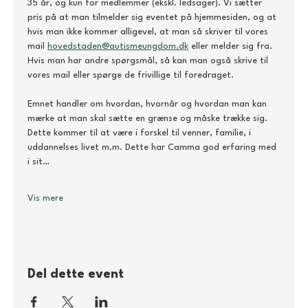
35 år, og kun for medlemmer (ekskl. ledsager). Vi sætter 
pris på at man tilmelder sig eventet på hjemmesiden, og at 
hvis man ikke kommer alligevel, at man så skriver til vores 
mail 
hovedstaden@autismeungdom.dk
 eller melder sig fra. 
Hvis man har andre spørgsmål, så kan man også skrive til 
vores mail eller spørge de frivillige til foredraget. 
Emnet handler om hvordan, hvornår og hvordan man kan 
mærke at man skal sætte en grænse og måske trække sig. 
Dette kommer til at være i forskel til venner, familie, i 
uddannelses livet m.m. Dette har Camma god erfaring med 
i sit…
Vis mere
Del dette event