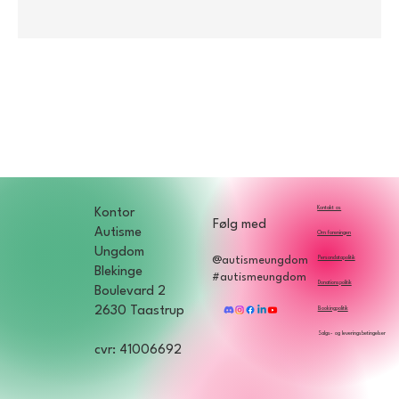
Kontakt os
Kontor
Følg med
Autisme
Om foreningen
Ungdom
Persondatapolitik
@autismeungdom
Blekinge
#autismeungdom
Donationspolitik
Boulevard 2
2630 Taastrup
Bookingpolitik
Salgs- og leveringsbetingelser
cvr: 41006692