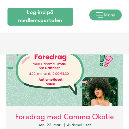
Log ind på
Menu
medlemsportalen
Foredrag med Camma Okotie
søn. 22. mar.
  |  
AutismeHuset