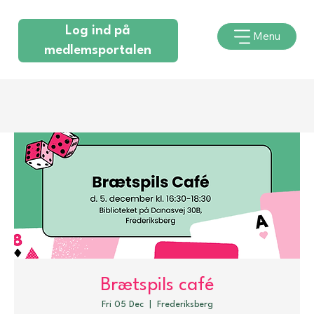
Log ind på
Menu
medlemsportalen
Brætspils café
Fri 05 Dec
  |  
Frederiksberg