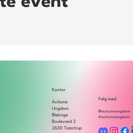
tte event
Discord?
 arrangementer så vil vi alle snakke sammen over vores discord serve
 Hvordan man lige logger ind på Discord og hvordan det hele virker k
/www.youtube.com/watch?v=NUEHS0XakMs
.
Kontor
Følg med
Autisme
Ungdom
@autismeungdom
Blekinge
#autismeungdom
Boulevard 2
2630 Taastrup