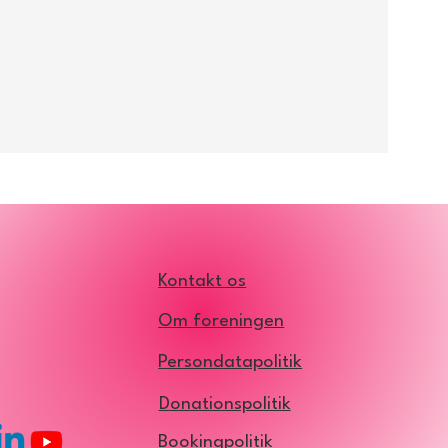
r via dette link:
an i se i vores video
Kontakt os
Om foreningen
Persondatapolitik
Donationspolitik
Bookingpolitik