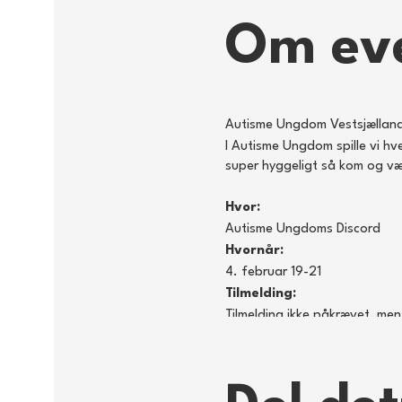
Om ev
Autisme Ungdom Vestsjælland
I Autisme Ungdom spille vi hv
super hyggeligt så kom og v
Hvor:
Autisme Ungdoms Discord
Hvornår:
4. februar 19-21
Tilmelding:
Tilmelding ikke påkrævet, men
Vi kommer til at spille lige de
kommer an på dem der deltag