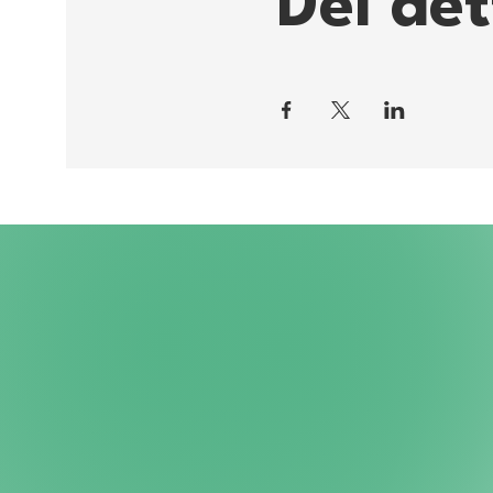
Del de
Hvordan kommer jeg ind på 
Som ved alle vores online spil
https://discord.gg/b2S3sjK
.
forklaring via linket:
https:/