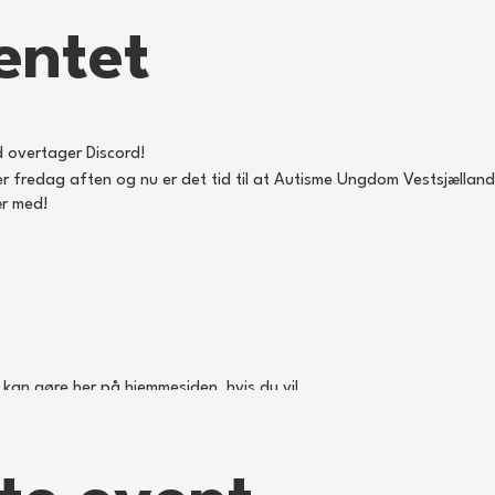
entet
 overtager Discord!
er fredag aften og nu er det tid til at Autisme Ungdom Vestsjælland 
ær med!
 kan gøre her på hjemmesiden, hvis du vil
t dem der tiltager har lyst til. Vi kan spille Among Us, Quiplash, Jack
er. Så hop og vær med!