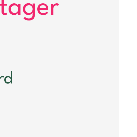
rtager
rd