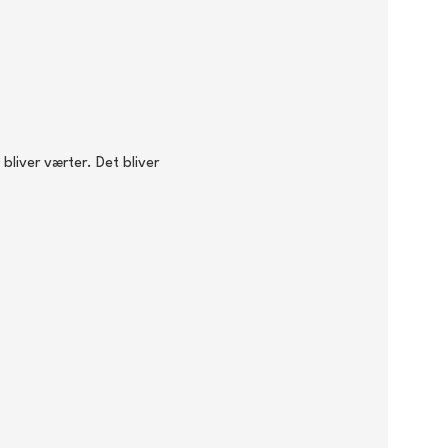
bliver værter. Det bliver
box eller noget helt 4. Det hele