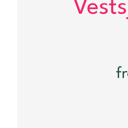
Vests
f