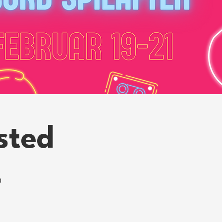
sted
0