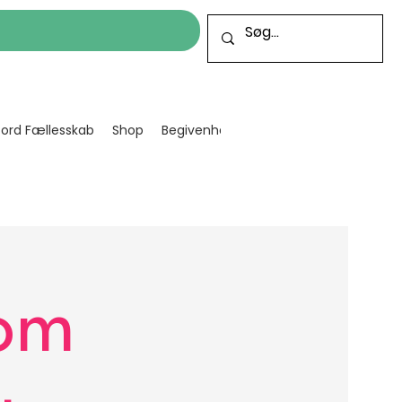
cord Fællesskab
Shop
Begivenheder
Bliv frivillig
Projekt
om