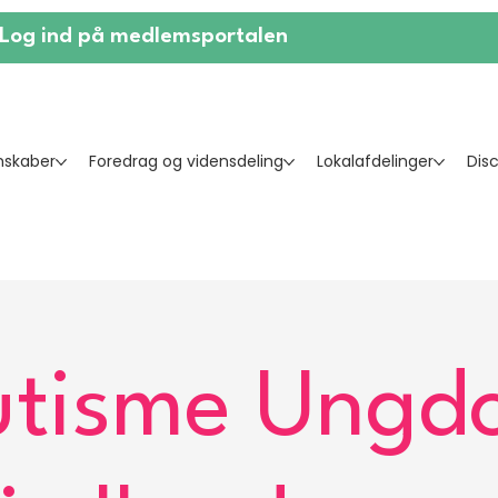
Log ind på medlemsportalen
skaber
Foredrag og vidensdeling
Lokalafdelinger
Dis
utisme Ungd