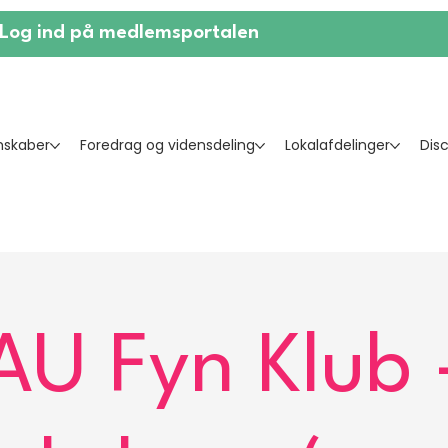
Log ind på medlemsportalen
skaber
Foredrag og vidensdeling
Lokalafdelinger
Dis
AU Fyn Klub 