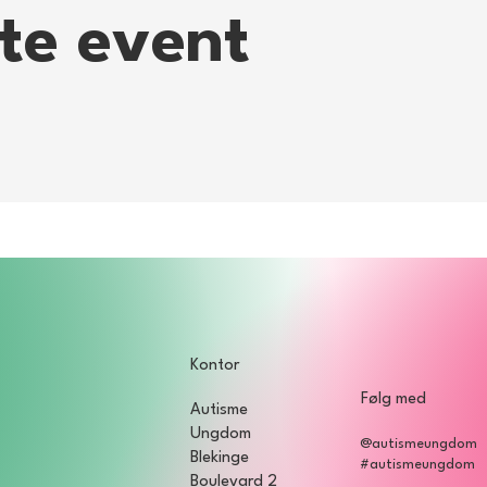
tte event
Kontor
Følg med
Autisme
Ungdom
@autismeungdom
Blekinge
#autismeungdom
Boulevard 2