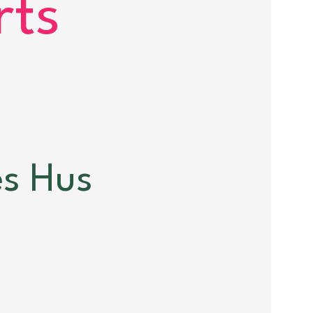
rts
es Hus