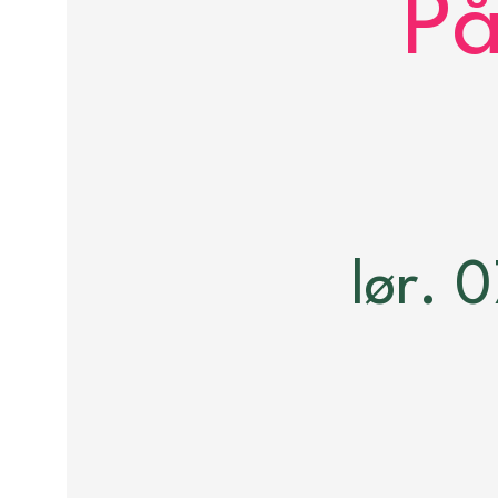
På
lør. 