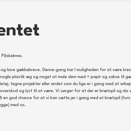
entet
 Påskekrea.
g og lave gækkebreve. Denne gang har I muligheden for at være krea
r nogle plastik æg og noget at male dem med + papir og sakse til g
letøj, tegne projekter eller andet som du lige er i gang med at arbe
verskud og lyst til at være. Vi sørger for at der er brætspil og da vi
så en god chance for at vi kan sætte jer i gang med et brætspil (hvi
hygge) med os. 