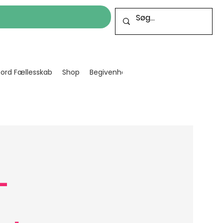
cord Fællesskab
Shop
Begivenheder
Bliv frivillig
Projekt
-