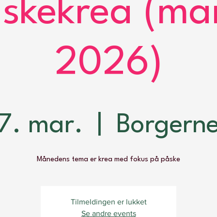
skekrea (ma
2026)
07. mar.
  |  
Borgern
Månedens tema er krea med fokus på påske
Tilmeldingen er lukket
Se andre events