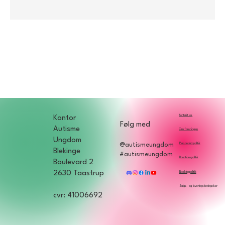
Kontakt os
Kontor
Følg med
Autisme
Om foreningen
Ungdom
Persondatapolitik
@autismeungdom
Blekinge
#autismeungdom
Donationspolitik
Boulevard 2
2630 Taastrup
Bookingpolitik
Salgs- og leveringsbetingelser
cvr: 41006692