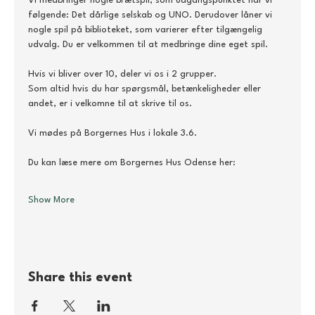
Vi medbringer nogle brætspil, som udgangspunktet har vi 
følgende: Det dårlige selskab og UNO. Derudover låner vi 
nogle spil på biblioteket, som varierer efter tilgængelig 
udvalg. Du er velkommen til at medbringe dine eget spil.
Hvis vi bliver over 10, deler vi os i 2 grupper.
Som altid hvis du har spørgsmål, betænkeligheder eller 
andet, er i velkomne til at skrive til os.
Vi mødes på Borgernes Hus i lokale 3.6.
Du kan læse mere om Borgernes Hus Odense her: 
Show More
Share this event