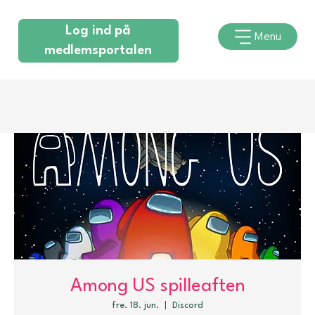
Log ind på
Menu
medlemsportalen
Among US spilleaften
fre. 18. jun.
  |  
Discord