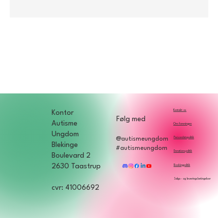
Kontakt os
Kontor
Følg med
Autisme
Om foreningen
Ungdom
Persondatapolitik
@autismeungdom
Blekinge
#autismeungdom
Donationspolitik
Boulevard 2
2630 Taastrup
Bookingpolitik
Salgs- og leveringsbetingelser
cvr: 41006692