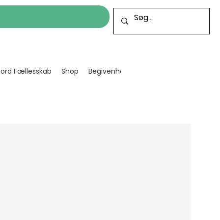
cord Fællesskab
Shop
Begivenheder
Bliv frivillig
Projekt