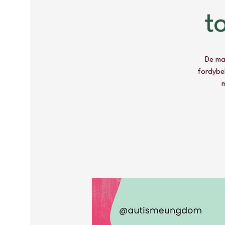
t
De ma
fordybel
m