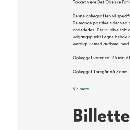
Takket være Det Obelske Fami
Denne oplægsaften vil specif
De mange positive sider ved a
anderledes. Der vil blive tal
udgangspunkt i egne behov og
værdigt liv med autisme, med 
Oplægget varer ca. 45 minutter
Oplægget foregår på Zoom, 
Vis mere
Billette