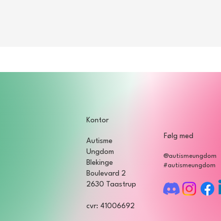
Kontor
Følg med
Autisme
Ungdom
@autismeungdom
Blekinge
#autismeungdom
Boulevard 2
2630 Taastrup
cvr: 41006692