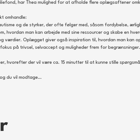
liefond, har Thea mulighed for at afholde flere oplægsaftener omk
ikt omhandle:
utisme og de styrker, der ofte følger med, såsom fordybelse, ærlig
t om, hvordan man kan arbejde med sine ressourcer og skabe en hver
 værdier. Oplægget giver også inspiration til, hvordan man kan o
fokus på trivsel, selvaccept og muligheder frem for begrænsninger
, hvorefter der vil være ca. 15 minutter til at kunne stille spørgsmå
og du vil modtage…
r