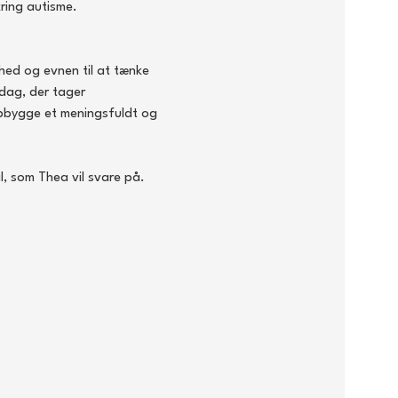
ring autisme.
hed og evnen til at tænke 
dag, der tager 
pbygge et meningsfuldt og 
.
l, som Thea vil svare på.