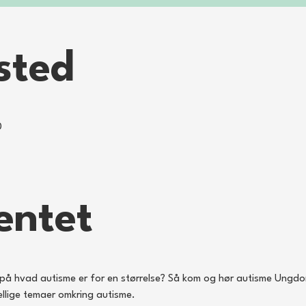
sted
0
entet
re på hvad autisme er for en størrelse? Så kom og hør autisme Ungd
llige temaer omkring autisme.