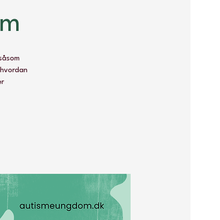
om
 såsom
, hvordan
er