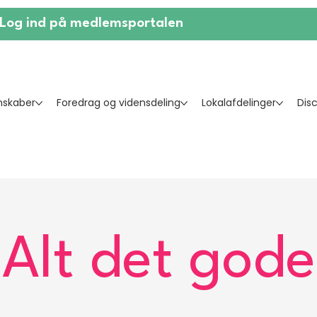
Log ind på medlemsportalen
skaber
Foredrag og vidensdeling
Lokalafdelinger
Dis
Alt det gode