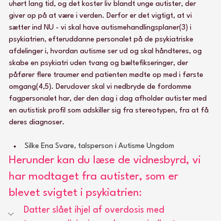
uhørt lang tid, og det koster liv blandt unge autister, der 
giver op på at være i verden. Derfor er det vigtigt, at vi 
sætter ind NU - vi skal have autismehandlingsplaner(3) i 
psykiatrien, efteruddanne personalet på de psykiatriske 
afdelinger i, hvordan autisme ser ud og skal håndteres, og 
skabe en psykiatri uden tvang og bæltefikseringer, der 
påfører flere traumer end patienten mødte op med i første 
omgang(4,5). Derudover skal vi nedbryde de fordomme 
fagpersonalet har, der den dag i dag afholder autister med 
en autistisk profil som adskiller sig fra stereotypen, fra at få 
deres diagnoser. 
Silke Ena Svare, talsperson i Autisme Ungdom
Herunder kan du læse de vidnesbyrd, vi 
har modtaget fra autister, som er 
blevet svigtet i psykiatrien:
Datter slået ihjel af overdosis med 