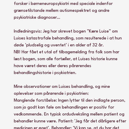
forsker i børneneuropsykiatri med speciale indenfor 
grænsetilstande mellem autismespektret og andre 
psykiatriske diagnoser…
Indledningsvis: Jeg har skrevet bogen ”Kære Luise” om 
Luises katastrofale behandling, som resulterede i at hun 
døde ’pludselig og uventet’ i en alder af 32 år.
NB! Har fået et utal af tilbagemelding fra folk som har 
læst bogen, som alle fortæller, at Luises historie kunne 
have været deres eller deres pårørendes 
behandlingshistorie i psykiatrien.
Mine observationer om Luises behandling, og mine 
oplevelser som pårørende i psykiatrien: 
Manglende forståelse: Ingen lytter til den indlagte person, 
som jo godt kan føle om behandlingen er positiv for 
vedkommende. En typisk ordudveksling mellem patient og 
behandler kunne være. Patient: ’Jeg får det dårligere efter 
medicinen er øget’. Behandler: ’Vi kan se, at du har det 