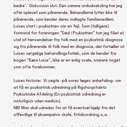
bedre’.  Diskussion slut. Den samme ordudveksling har jeg 
ofte oplevet som pårørende. Behandlerne lytter ikke til 
pårørende, som kender deres indlagte familiemedlem. 
Luises start i psykiatrien var en fejl. Som (tidligere) 
formand for foreningen ”Død i Psykiatrien” har jeg fået et 
utal af henvendelser fra folk med en psykiatrisk diagnose 
og fra pårørende til folk med en diagnose, der fortæller at 
Luises sørgelige behandlingsforløb, som de kender fra 
bogen ”Kære Luise”, ikke er en enlig svale, snarere noget 
som ofte forekommer.
Luises historie:  Vi søgte -på vores læges anbefaling- om 
at få en psykiatrisk udredning på Rigshospitalets 
Psykiatriske Afdeling (En psykiatrisk udredning er 
naturligvis uden medicin). 
NB! Man skal udredes for at få eventuel hjælp fra det 
offentlige til eksempelvis skole, fritidsordning o.a.