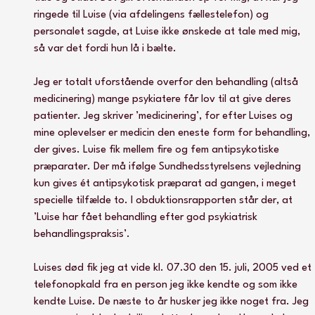
ringede til Luise (via afdelingens fællestelefon) og 
personalet sagde, at Luise ikke ønskede at tale med mig, 
så var det fordi hun lå i bælte. 
Jeg er totalt uforstående overfor den behandling (altså 
medicinering) mange psykiatere får lov til at give deres 
patienter. Jeg skriver ’medicinering’, for efter Luises og 
mine oplevelser er medicin den eneste form for behandling, 
der gives. Luise fik mellem fire og fem antipsykotiske 
præparater. Der må ifølge Sundhedsstyrelsens vejledning 
kun gives ét antipsykotisk præparat ad gangen, i meget 
specielle tilfælde to. I obduktionsrapporten står der, at 
’Luise har fået behandling efter god psykiatrisk 
behandlingspraksis’.
Luises død fik jeg at vide kl. 07.30 den 15. juli, 2005 ved et 
telefonopkald fra en person jeg ikke kendte og som ikke 
kendte Luise. De næste to år husker jeg ikke noget fra. Jeg 