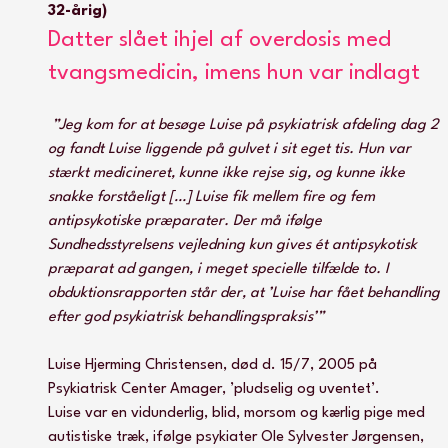
32-årig)
Datter slået ihjel af overdosis med 
tvangsmedicin, imens hun var indlagt
”Jeg kom for at besøge Luise på psykiatrisk afdeling dag 2 
og fandt Luise liggende på gulvet i sit eget tis. Hun var 
stærkt medicineret, kunne ikke rejse sig, og kunne ikke 
snakke forståeligt […] Luise fik mellem fire og fem 
antipsykotiske præparater. Der må ifølge 
Sundhedsstyrelsens vejledning kun gives ét antipsykotisk 
præparat ad gangen, i meget specielle tilfælde to. I 
obduktionsrapporten står der, at ’Luise har fået behandling 
efter god psykiatrisk behandlingspraksis’”
Luise Hjerming Christensen, død d. 15/7, 2005 på 
Psykiatrisk Center Amager, ’pludselig og uventet’.
Luise var en vidunderlig, blid, morsom og kærlig pige med 
autistiske træk, ifølge psykiater Ole Sylvester Jørgensen, 