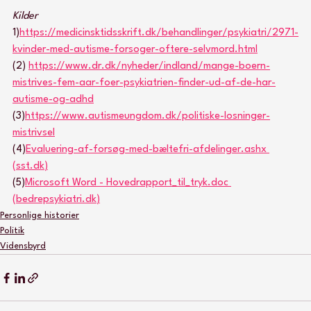
Kilder
1)
https://medicinsktidsskrift.dk/behandlinger/psykiatri/2971-
kvinder-med-autisme-forsoger-oftere-selvmord.html
(2) 
https://www.dr.dk/nyheder/indland/mange-boern-
mistrives-fem-aar-foer-psykiatrien-finder-ud-af-de-har-
autisme-og-adhd
(3)
https://www.autismeungdom.dk/politiske-losninger-
mistrivsel
(4)
Evaluering-af-forsøg-med-bæltefri-afdelinger.ashx 
(
sst.dk
)
(5)
Microsoft Word - Hovedrapport_til_tryk.doc 
(
bedrepsykiatri.dk
)
Personlige historier
Politik
Vidensbyrd