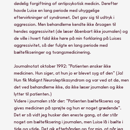
dødelig forgiftning af antipsykotisk medicin. Derefter 
havde Luise en lang periode med uhyggelige 
eftervirkninger af syndromet. Det gav sig til udtryk i 
aggression. Men behandlerne kendte ikke årsagen til 
hendes aggressivitet (de læser åbenbart ikke journalen) og 
de ville i hvert fald ikke høre på min forklaring på Luises 
aggressivitet, så der fulgte en lang periode med 
bæltefikseringer og tvangsmedicinering.
Journalnotat oktober 1992: ”Patienten ønsker ikke 
medicinen. Hun siger, at hun jo er blevet syg af den” (Ja! 
Hun fik Malignt Neuroleptikasyndrom og var ved at dø, men 
det ved behandlerne ikke, da ikke læser journalen og ikke 
lytter til patienten.)
Videre i journalen står der: ”Patienten bæltefikseres og 
gives medicinen på sprøjte og hun er noget grædende”. 
Det er så vidt jeg husker den eneste gang, at der står 
noget om bæltefiksering i journalen, men Luise lå i bælte i 
tide og utide. Det gik efterhånden op for mig, at når jeg 