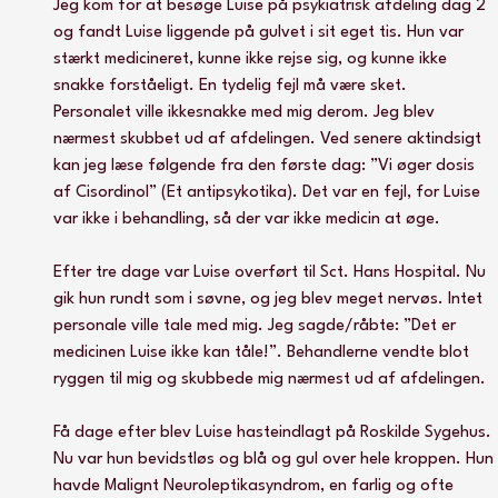
Jeg kom for at besøge Luise på psykiatrisk afdeling dag 2 
og fandt Luise liggende på gulvet i sit eget tis. Hun var 
stærkt medicineret, kunne ikke rejse sig, og kunne ikke 
snakke forståeligt. En tydelig fejl må være sket. 
Personalet ville ikkesnakke med mig derom. Jeg blev 
nærmest skubbet ud af afdelingen. Ved senere aktindsigt 
kan jeg læse følgende fra den første dag: ”Vi øger dosis 
af Cisordinol” (Et antipsykotika). Det var en fejl, for Luise 
var ikke i behandling, så der var ikke medicin at øge.
Efter tre dage var Luise overført til Sct. Hans Hospital. Nu 
gik hun rundt som i søvne, og jeg blev meget nervøs. Intet 
personale ville tale med mig. Jeg sagde/råbte: ”Det er 
medicinen Luise ikke kan tåle!”. Behandlerne vendte blot 
ryggen til mig og skubbede mig nærmest ud af afdelingen.
Få dage efter blev Luise hasteindlagt på Roskilde Sygehus. 
Nu var hun bevidstløs og blå og gul over hele kroppen. Hun 
havde Malignt Neuroleptikasyndrom, en farlig og ofte 