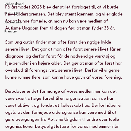
Vidensbyrd
På årsmødet 2023 blev der stillet forslaget til, at vi burde 
LGBTQ+
hæve aldersgrænsen. Det blev stemt igennem, og vi er glade 
for at kunne fortælle, at man nu kan være medlem af 
Aktiviteter
Autisme Ungdom frem til dagen før, at man fylder 33 år. 
Kreativ
Som ung autist finder man ofte først den rigtige hylde 
senere i livet. Det gør at man ofte først senere i livet får en 
diagnose, og derfor først får de nødvendige værktøj og 
hjælpemidler i en højere alder. Det gør at man ofte først har 
overskud til foreningslivet, senere i livet. Derfor vil vi gerne 
kunne rumme flere, som kunne have gavn af vores forening.
Derudover er det for mange af vores medlemmer kan det 
være svært at sige farvel til en organisation som de har 
været aktive i, og fundet et fællesskab hos. Derfor håber vi 
også, at den forhøjede aldersgrænse kan være med til at 
gøre overgangen fra Autisme Ungdom til andre eventuelle 
organisationer betydeligt lettere for vores medlemmer når 