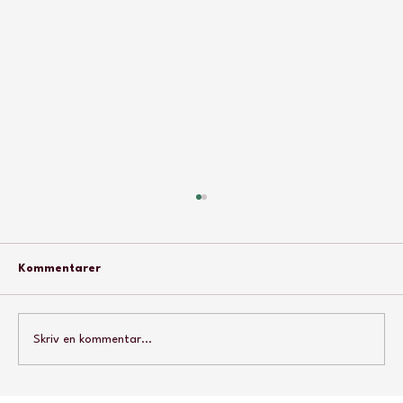
Kommentarer
Skriv en kommentar...
Autisme Ungdom fylder 3 år!