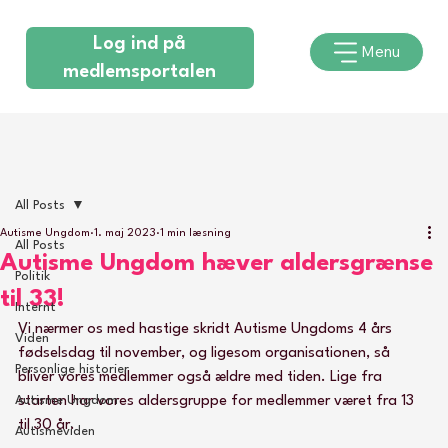
Log ind på
Menu
medlemsportalen
All Posts
Autisme Ungdom
1. maj 2023
1 min læsning
All Posts
Autisme Ungdom hæver aldersgrænse
Politik
til 33!
Internt
Vi nærmer os med hastige skridt Autisme Ungdoms 4 års 
Viden
fødselsdag til november, og ligesom organisationen, så 
Personlige historier
bliver vores medlemmer også ældre med tiden. Lige fra 
Autisme Ungdom
starten har vores aldersgruppe for medlemmer været fra 13 
til 30 år. 
Autismeviden