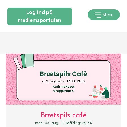
Log ind på
Menu
medlemsportalen
Brætspils café
man. 03. aug.
  |  
Høffdingsvej 34