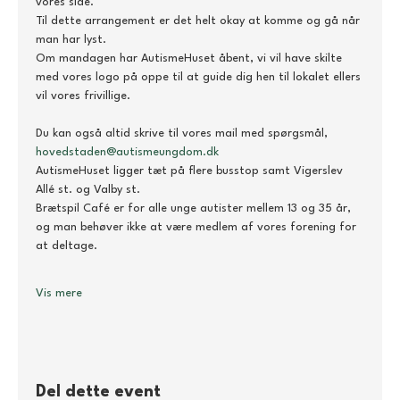
vores side. 
Til dette arrangement er det helt okay at komme og gå når 
man har lyst.
Om mandagen har AutismeHuset åbent, vi vil have skilte 
med vores logo på oppe til at guide dig hen til lokalet ellers 
vil vores frivillige.
Du kan også altid skrive til vores mail med spørgsmål, 
hovedstaden@autismeungdom.dk
AutismeHuset ligger tæt på flere busstop samt Vigerslev 
Allé st. og Valby st.
Brætspil Café er for alle unge autister mellem 13 og 35 år, 
og man behøver ikke at være medlem af vores forening for 
at deltage.
Vis mere
Del dette event