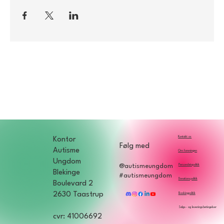
Kontakt os
Kontor
Følg med
Autisme
Om foreningen
Ungdom
Persondatapolitik
@autismeungdom
Blekinge
#autismeungdom
Donationspolitik
Boulevard 2
2630 Taastrup
Bookingpolitik
Salgs- og leveringsbetingelser
cvr: 41006692