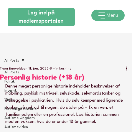
Log ind på
Menu
medlemsportalen
All Posts
Thea Enevoldsen
11. jun. 2025
8 min læsning
All Posts
Personlig historie (+18 år)
Politik
Denne meget personlige historie indeholder beskrivelser af 
Internt
mobning, psykisk mistrivsel, selvskade, selvmordstanker og 
Viden
indlæggelse i psykiatrien.  Hvis du selv kæmper med lignende 
tanker, så ræk ud til nogen, du stoler på – fx en ven, et 
Personlige historier
familiemedlem eller en professionel. Læs historien sammen 
Autisme Ungdom
med en voksen, hvis du er under 18 år gammel. 
Autismeviden