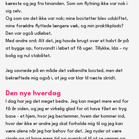
kæreste og jeg fra hinanden. Som om flytning ikke var nok i 
sig selv. 
Og som om det ikke var nok; mine bostøtter blev udskiftet, 
mine forældre flyttede længere væk, og min praktikplads? 
Den var også udløbet. 
Med andre ord: Alt det, jeg havde brugt over et halvt år på 
at bygge op, forsvandt i løbet af få uger. Tillykke, Ida – ny 
bolig og nul stabilitet. 
Jeg savnede på en måde det velkendte bosted, men det 
bekræftede mig også i, at jeg var klar til næste skridt. 
Den nye hverdag
I dag har jeg det meget bedre. Jeg kan meget mere end for 
få år siden, og jeg er virkelig glad for at have fået en tryg 
base - et hjem, hvor jeg bestemmer, hvem der kommer ind, 
hvor der ikke er andre jeg skal forholde mig til og jeg kan 
være alene når jeg har behov for det. Jeg nyder at være 
single og at have mere tid og overskud til at se venner og 