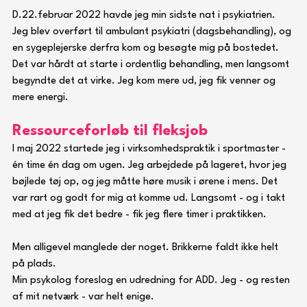
D.22.februar 2022 havde jeg min sidste nat i psykiatrien. 
Jeg blev overført til ambulant psykiatri (dagsbehandling), og 
en sygeplejerske derfra kom og besøgte mig på bostedet.
Det var hårdt at starte i ordentlig behandling, men langsomt 
begyndte det at virke. Jeg kom mere ud, jeg fik venner og 
mere energi.
Ressourceforløb til fleksjob
I maj 2022 startede jeg i virksomhedspraktik i sportmaster -  
én time én dag om ugen. Jeg arbejdede på lageret, hvor jeg 
bøjlede tøj op, og jeg måtte høre musik i ørene i mens. Det 
var rart og godt for mig at komme ud. Langsomt - og i takt 
med at jeg fik det bedre - fik jeg flere timer i praktikken.
Men alligevel manglede der noget. Brikkerne faldt ikke helt 
på plads.
Min psykolog foreslog en udredning for ADD. Jeg - og resten 
af mit netværk - var helt enige.