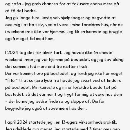
og sofa - jeg greb chancen for at fokusere endnu mere på 
at få det bedre. 
Jeg gik lange ture, læste selvhjælpsbøger og begyndte at 
øve mig i at bo selv, ved at være i mine forældres hus, når de 
i weekenderne ikke var hjemme. Jeg fik en kæreste og brugte 
også meget tid med ham. 
I 2024 tog det for alvor fart. Jeg havde ikke én eneste 
weekend, hvor jeg var hjemme på bostedet, og jeg sov aldrig 
det samme sted mere end tre nætter i træk. 
Der var kommet uro på bostedet, og fordi jeg ikke har noget 
"filter" til at sortere lyde fra havde jeg svært ved at finde ro 
på bostedet. Min kæreste og mine forældre boede tæt på 
bostedet, så det var nemt og trygt for mig at være hos dem 
– der kunne jeg bedre finde ro og slappe af. Derfor 
begyndte jeg også at sove mere hos dem.
I april 2024 startede jeg i en 13-ugers virksomhedspraktik. 
Jeg udviklede mig meget, jeg startede med 3 timer om ugen 