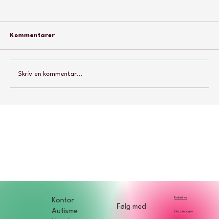
Kommentarer
Usynlige lidelser
Skriv en kommentar...
Kontakt os
Kontor
Følg med
Autisme
Om foreningen