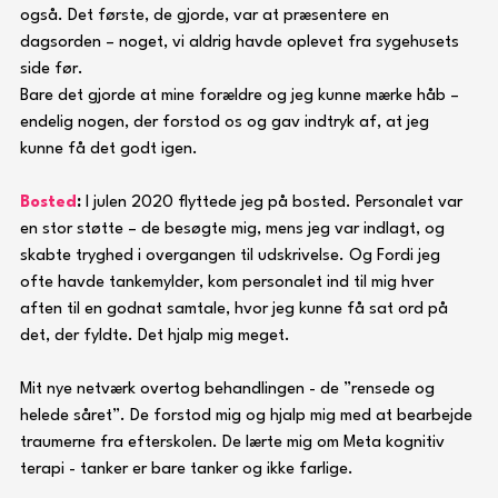
også. Det første, de gjorde, var at præsentere en 
dagsorden – noget, vi aldrig havde oplevet fra sygehusets 
side før. 
Bare det gjorde at mine forældre og jeg kunne mærke håb – 
endelig nogen, der forstod os og gav indtryk af, at jeg 
kunne få det godt igen.
Bosted
: 
I julen 2020 flyttede jeg på bosted. Personalet var 
en stor støtte – de besøgte mig, mens jeg var indlagt, og 
skabte tryghed i overgangen til udskrivelse. Og Fordi jeg 
ofte havde tankemylder, kom personalet ind til mig hver 
aften til en godnat samtale, hvor jeg kunne få sat ord på 
det, der fyldte. Det hjalp mig meget.
Mit nye netværk overtog behandlingen - de ”rensede og 
helede såret”. De forstod mig og hjalp mig med at bearbejde 
traumerne fra efterskolen. De lærte mig om Meta kognitiv 
terapi - tanker er bare tanker og ikke farlige.