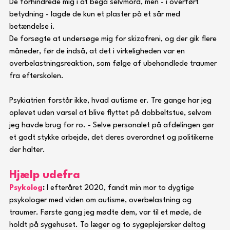
De forhindrede mig i at begå selvmord, men - i overført 
betydning - lagde de kun et plaster på et sår med 
betændelse i.
De forsøgte at undersøge mig for skizofreni, og der gik flere 
måneder, før de indså, at det i virkeligheden var en 
overbelastningsreaktion, som følge af ubehandlede traumer 
fra efterskolen.
Psykiatrien forstår ikke, hvad autisme er. Tre gange har jeg 
oplevet uden varsel at blive flyttet på dobbeltstue, selvom 
jeg havde brug for ro. - Selve personalet på afdelingen gør 
et godt stykke arbejde, det deres overordnet og politikerne 
der halter.
Hjælp udefra
Psykolog
:
 I efteråret 2020, fandt min mor to dygtige 
psykologer med viden om autisme, overbelastning og 
traumer. Første gang jeg mødte dem, var til et møde, de 
holdt på sygehuset. To læger og to sygeplejersker deltog 