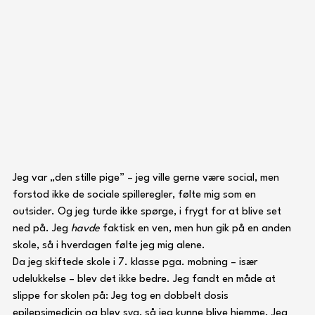
Jeg var „den stille pige” – jeg ville gerne være social, men 
forstod ikke de sociale spilleregler, følte mig som en 
outsider. Og jeg turde ikke spørge, i frygt for at blive set 
ned på. Jeg 
havde
 faktisk en ven, men hun gik på en anden 
skole, så i hverdagen følte jeg mig alene.
Da jeg skiftede skole i 7. klasse pga. mobning – især 
udelukkelse – blev det ikke bedre. Jeg fandt en måde at 
slippe for skolen på: Jeg tog en dobbelt dosis 
epilepsimedicin og blev syg, så jeg kunne blive hjemme. Jeg 