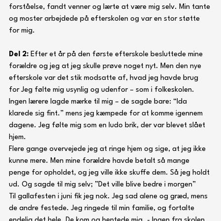
forståelse, fandt venner og lærte at være mig selv. Min tante 
og moster arbejdede på efterskolen og var en stor støtte 
for mig.
Del 2: 
Efter et år på den første efterskole besluttede mine 
forældre og jeg at jeg skulle prøve noget nyt. Men den nye 
efterskole var det stik modsatte af, hvad jeg havde brug 
for Jeg følte mig usynlig og udenfor – som i folkeskolen. 
Ingen lærere lagde mærke til mig – de sagde bare: “Ida 
klarede sig fint.” mens jeg kæmpede for at komme igennem 
dagene. Jeg følte mig som en ludo brik, der var blevet slået 
hjem.
Flere gange overvejede jeg at ringe hjem og sige, at jeg ikke 
kunne mere. Men mine forældre havde betalt så mange 
penge for opholdet, og jeg ville ikke skuffe dem. Så jeg holdt 
ud. Og sagde til mig selv; ”Det ville blive bedre i morgen”
Til gallafesten i juni fik jeg nok. Jeg sad alene og græd, mens 
de andre festede. Jeg ringede til min familie, og fortalte 
endelig det hele. De kom og hentede mig. - Ingen fra skolen 