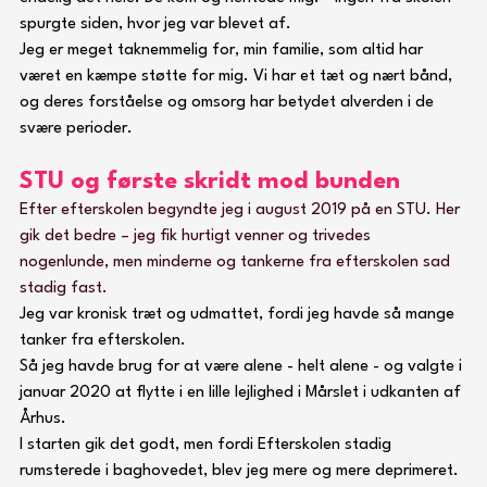
spurgte siden, hvor jeg var blevet af.
Jeg er meget taknemmelig for, min familie, som altid har 
været en kæmpe støtte for mig. Vi har et tæt og nært bånd, 
og deres forståelse og omsorg har betydet alverden i de 
svære perioder.
STU og første skridt mod bunden
Efter efterskolen begyndte jeg i august 2019 på en STU. Her 
gik det bedre – jeg fik hurtigt venner og trivedes 
nogenlunde, men minderne og tankerne fra efterskolen sad 
stadig fast.
Jeg var kronisk træt og udmattet, fordi jeg havde så mange 
tanker fra efterskolen.
Så jeg havde brug for at være alene - helt alene - og valgte i 
januar 2020 at flytte i en lille lejlighed i Mårslet i udkanten af 
Århus. 
I starten gik det godt, men fordi Efterskolen stadig 
rumsterede i baghovedet, blev jeg mere og mere deprimeret. 