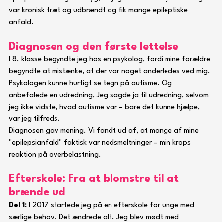
var kronisk træt og udbrændt og fik mange epileptiske 
anfald.
Diagnosen og den første lettelse
I 8. klasse begyndte jeg hos en psykolog, fordi mine forældre 
begyndte at mistænke, at der var noget anderledes ved mig. 
Psykologen kunne hurtigt se tegn på autisme. Og 
anbefalede en udredning, Jeg sagde ja til udredning, selvom 
jeg ikke vidste, hvad autisme var – bare det kunne hjælpe, 
var jeg tilfreds.
Diagnosen gav mening. Vi fandt ud af, at mange af mine 
"epilepsianfald" faktisk var nedsmeltninger – min krops 
reaktion på overbelastning.
Efterskole: Fra at blomstre til at 
brænde ud
Del 1: 
I 2017 startede jeg på en efterskole for unge med 
særlige behov. Det ændrede alt. Jeg blev mødt med 