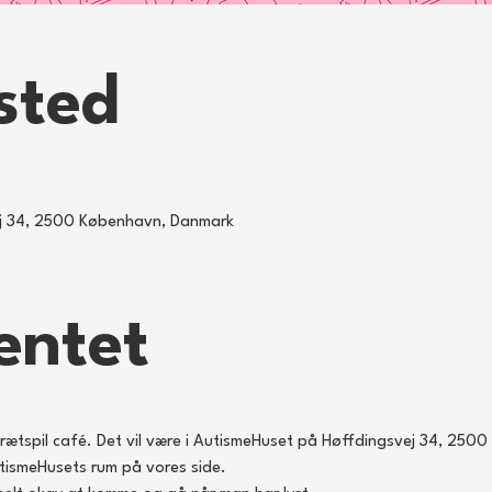
sted
ej 34, 2500 København, Danmark
entet
rætspil café. Det vil være i AutismeHuset på Høffdingsvej 34, 2500 
utismeHusets rum på vores side. 