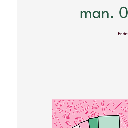
man. 0
Endnu