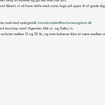
helt okay at komme og gå når man har lyst.
bent, vi vil have skilte med vores logo på oppe til at guide dig hen
ores mail med spørgsmål, 
hovedstaden@autismeungdom.dk
ere busstop samt Vigerslev Allé st. og Valby st.
e autister mellem 13 og 35 år, og man behøver ikke at være medlem a