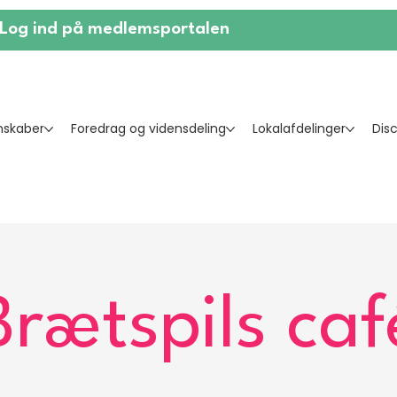
Log ind på medlemsportalen
skaber
Foredrag og vidensdeling
Lokalafdelinger
Dis
Brætspils caf