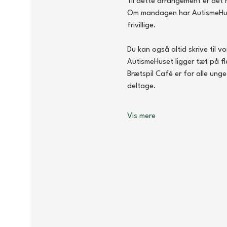
Til dette arrangement er det 
Om mandagen har AutismeHuset å
frivillige.
Du kan også altid skrive til v
AutismeHuset ligger tæt på fl
Brætspil Café er for alle ung
deltage.
Vis mere