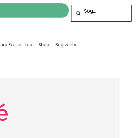
cord Fællesskab
Shop
Begivenheder
Bliv frivillig
Projekt
é