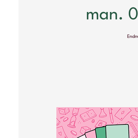
man. 0
Endnu