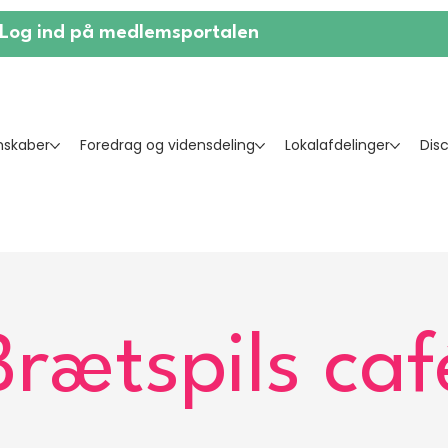
Log ind på medlemsportalen
skaber
Foredrag og vidensdeling
Lokalafdelinger
Dis
Brætspils caf