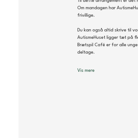
Til dette arrangement er det 
Om mandagen har AutismeHuset å
frivillige.
Du kan også altid skrive til v
AutismeHuset ligger tæt på fl
Brætspil Café er for alle ung
deltage.
Vis mere