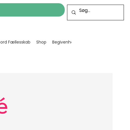
cord Fællesskab
Shop
Begivenheder
Bliv frivillig
Projekt
é