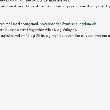
helt okay at komme og gå når man har lyst.
bent, vi vil have skilte med vores logo på oppe til at guide dig hen
ores mail med spørgsmål, 
hovedstaden@autismeungdom.dk
ere busstop samt Vigerslev Allé st. og Valby st.
e autister mellem 13 og 35 år, og man behøver ikke at være medlem a