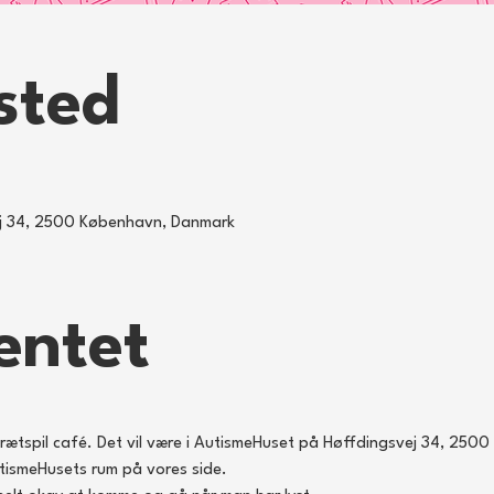
sted
ej 34, 2500 København, Danmark
entet
rætspil café. Det vil være i AutismeHuset på Høffdingsvej 34, 2500 
utismeHusets rum på vores side. 