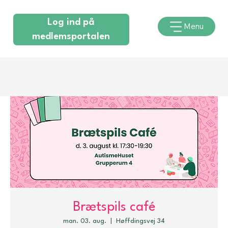
Log ind på
Menu
medlemsportalen
Brætspils café
man. 03. aug.
  |  
Høffdingsvej 34