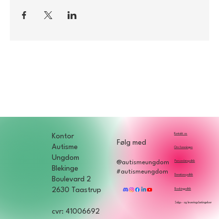
Kontakt os
Kontor
Følg med
Autisme
Om foreningen
Ungdom
Persondatapolitik
@autismeungdom
Blekinge
#autismeungdom
Donationspolitik
Boulevard 2
2630 Taastrup
Bookingpolitik
Salgs- og leveringsbetingelser
cvr: 41006692