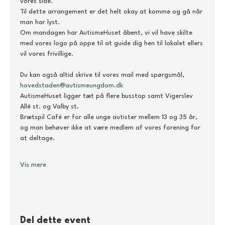
vores side. 
Til dette arrangement er det helt okay at komme og gå når 
man har lyst.
Om mandagen har AutismeHuset åbent, vi vil have skilte 
med vores logo på oppe til at guide dig hen til lokalet ellers 
vil vores frivillige.
Du kan også altid skrive til vores mail med spørgsmål, 
hovedstaden@autismeungdom.dk
AutismeHuset ligger tæt på flere busstop samt Vigerslev 
Allé st. og Valby st.
Brætspil Café er for alle unge autister mellem 13 og 35 år, 
og man behøver ikke at være medlem af vores forening for 
at deltage.
Vis mere
Del dette event